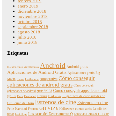
febrero 2019
enero 2019
diciembre 2018
noviembre 2018
octubre 2018
septiembre 2018
agosto 2018
julio 2018
junio 2018
Etiquetas
Android
Android gratis
(Des)encanto
AggRetsuko
Aplicaciones de Android Gratis
Aplicaciones gratis
Big
Cómo conseguir
comparativa
Mouth
Blame
Castlevania
aplicaciones de android gratis
Cómo conseguir
Cómo conseguir apps de android
aplicaciones de android gratis Vol 35
gratis
Dracula
El gabinete de curiosidades de
Dark
Deadwind
El Alienista
Estrenos de cine
Estrenos en cine
Guillermo del Toro
GH VIP 6
Feliz Navidad
Frontera
Halloween cuenta atrás
La calle del
Los casos del Departamento Q
terror
Límite 48 Horas de GH VIP
Last Hope