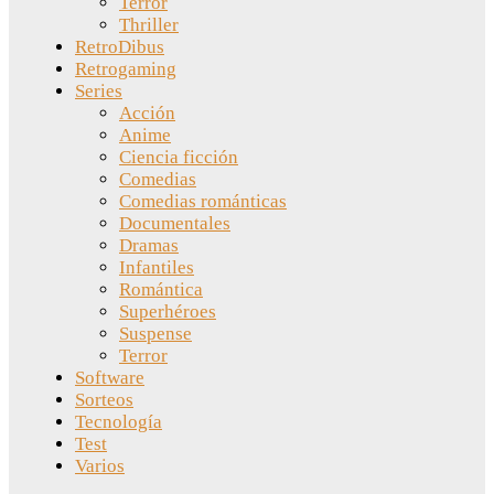
Terror
Thriller
RetroDibus
Retrogaming
Series
Acción
Anime
Ciencia ficción
Comedias
Comedias románticas
Documentales
Dramas
Infantiles
Romántica
Superhéroes
Suspense
Terror
Software
Sorteos
Tecnología
Test
Varios