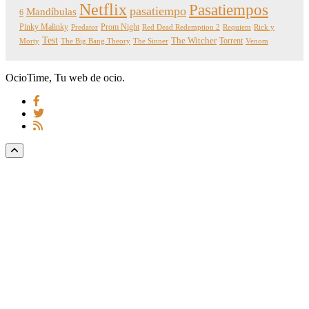
Netflix
Pasatiempos
pasatiempo
Mandíbulas
6
Pinky Malinky
Prom Night
Predator
Red Dead Redemption 2
Requiem
Rick y
Test
The Witcher
Torrent
Morty
The Big Bang Theory
The Sinner
Venom
OcioTime, Tu web de ocio.