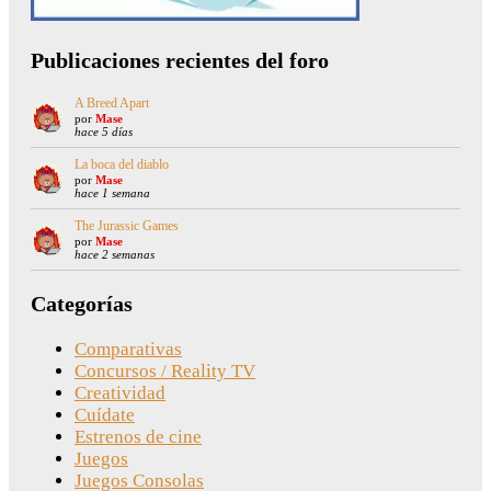
Publicaciones recientes del foro
A Breed Apart
por
Mase
hace 5 días
La boca del diablo
por
Mase
hace 1 semana
The Jurassic Games
por
Mase
hace 2 semanas
Categorías
Comparativas
Concursos / Reality TV
Creatividad
Cuídate
Estrenos de cine
Juegos
Juegos Consolas