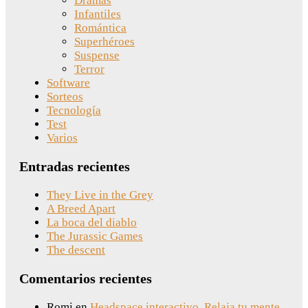
Dramas
Infantiles
Romántica
Superhéroes
Suspense
Terror
Software
Sorteos
Tecnología
Test
Varios
Entradas recientes
They Live in the Grey
A Breed Apart
La boca del diablo
The Jurassic Games
The descent
Comentarios recientes
Romi
en
Headspace interactivo. Relaja tu mente