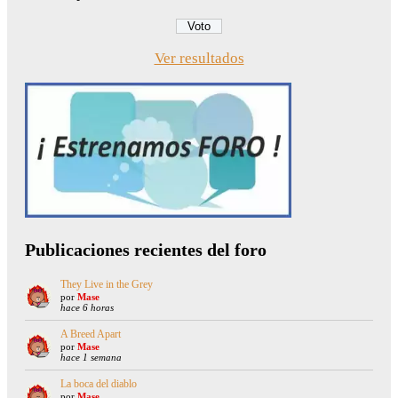
Ver resultados
Publicaciones recientes del foro
They Live in the Grey
por
Mase
hace 6 horas
A Breed Apart
por
Mase
hace 1 semana
La boca del diablo
por
Mase