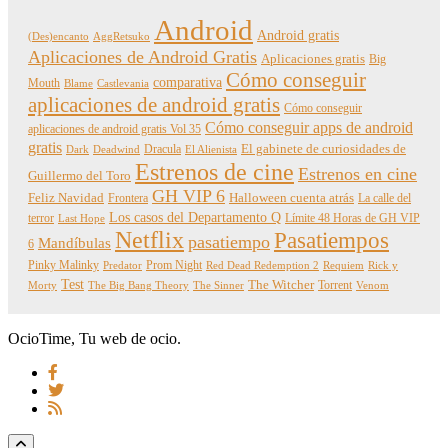
Android
Android gratis
(Des)encanto
AggRetsuko
Aplicaciones de Android Gratis
Aplicaciones gratis
Big
Cómo conseguir
comparativa
Mouth
Blame
Castlevania
aplicaciones de android gratis
Cómo conseguir
Cómo conseguir apps de android
aplicaciones de android gratis Vol 35
gratis
Dracula
El gabinete de curiosidades de
Dark
Deadwind
El Alienista
Estrenos de cine
Estrenos en cine
Guillermo del Toro
GH VIP 6
Feliz Navidad
Frontera
Halloween cuenta atrás
La calle del
Los casos del Departamento Q
terror
Límite 48 Horas de GH VIP
Last Hope
Netflix
Pasatiempos
pasatiempo
Mandíbulas
6
Pinky Malinky
Prom Night
Predator
Red Dead Redemption 2
Requiem
Rick y
Test
The Witcher
Torrent
Morty
The Big Bang Theory
The Sinner
Venom
OcioTime, Tu web de ocio.