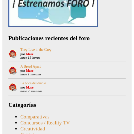
Publicaciones recientes del foro
They Live in the Grey
por
Mase
hace 13 horas
A Breed Apart
por
Mase
hace 1 semana
La boca del diablo
por
Mase
hace 2 semanas
Categorías
Comparativas
Concursos / Reality TV
Creatividad