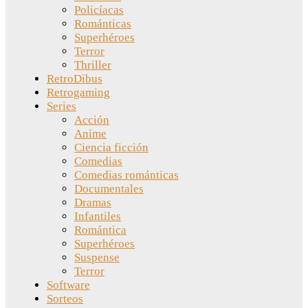
Policíacas
Románticas
Superhéroes
Terror
Thriller
RetroDibus
Retrogaming
Series
Acción
Anime
Ciencia ficción
Comedias
Comedias románticas
Documentales
Dramas
Infantiles
Romántica
Superhéroes
Suspense
Terror
Software
Sorteos