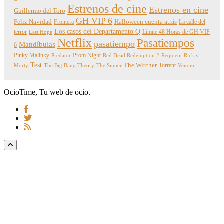
Estrenos de cine
Estrenos en cine
Guillermo del Toro
GH VIP 6
Feliz Navidad
Frontera
Halloween cuenta atrás
La calle del
Los casos del Departamento Q
terror
Límite 48 Horas de GH VIP
Last Hope
Netflix
Pasatiempos
pasatiempo
Mandíbulas
6
Pinky Malinky
Prom Night
Predator
Red Dead Redemption 2
Requiem
Rick y
Test
The Witcher
Torrent
Morty
The Big Bang Theory
The Sinner
Venom
OcioTime, Tu web de ocio.