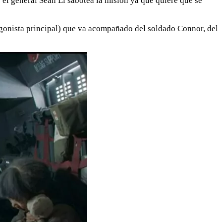
el general Sean Li sabotea la misión ya que quiere que se
tagonista principal) que va acompañado del soldado Connor, del