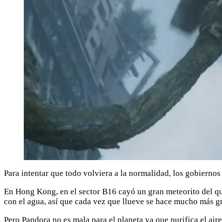
Para intentar que todo volviera a la normalidad, los gobiernos
En Hong Kong, en el sector B16 cayó un gran meteorito del qu
con el agua, así que cada vez que llueve se hace mucho más g
Pero Pandora no es mala para el planeta ya que purifica el aire 