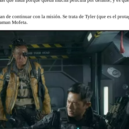
ás que nada porque queda mucha película por delante, y es que 
tan de continuar con la misión. Se trata de Tyler (que es el pro
laman Mofeta.