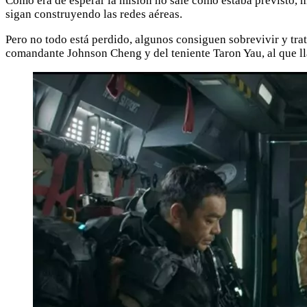
Como era de esperar la misión no sale como estaba previsto, m
sigan construyendo las redes aéreas.
Pero no todo está perdido, algunos consiguen sobrevivir y tra
comandante Johnson Cheng y del teniente Taron Yau, al que l