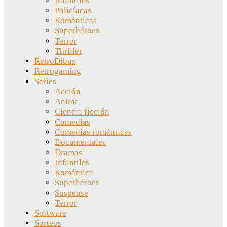
Infantiles
Policíacas
Románticas
Superhéroes
Terror
Thriller
RetroDibus
Retrogaming
Series
Acción
Anime
Ciencia ficción
Comedias
Comedias románticas
Documentales
Dramas
Infantiles
Romántica
Superhéroes
Suspense
Terror
Software
Sorteos