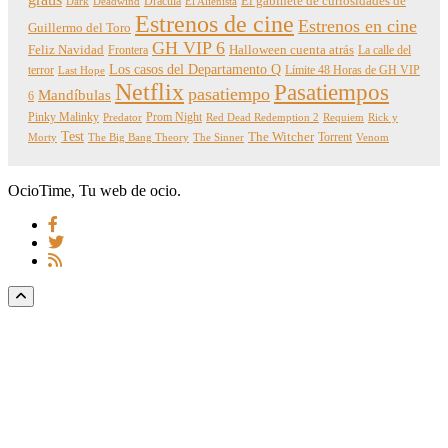
Dracula
El gabinete de curiosidades de
Dark
Deadwind
El Alienista
Estrenos de cine
Estrenos en cine
Guillermo del Toro
GH VIP 6
Feliz Navidad
Frontera
Halloween cuenta atrás
La calle del
Los casos del Departamento Q
terror
Límite 48 Horas de GH VIP
Last Hope
Netflix
Pasatiempos
pasatiempo
Mandíbulas
6
Pinky Malinky
Prom Night
Predator
Red Dead Redemption 2
Requiem
Rick y
Test
The Witcher
Torrent
Morty
The Big Bang Theory
The Sinner
Venom
OcioTime, Tu web de ocio.