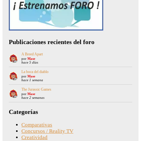
Publicaciones recientes del foro
A Breed Apart
por
Mase
hace 5 días
La boca del diablo
por
Mase
hace 1 semana
The Jurassic Games
por
Mase
hace 2 semanas
Categorías
Comparativas
Concursos / Reality TV
Creatividad