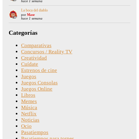
hace 1 semana
La boca del diablo
por
Mase
hace 1 semana
Categorías
Comparativas
Concursos / Reality TV
Creatividad
Cuídate
Estrenos de cine
Juegos
Juegos Consolas
Juegos Online
Libros
Memes
Música
Netflix
Noticias
Ocio
Pasatiempos
Pasatiempos para torpes