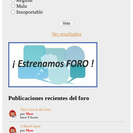
Regular
Mala
Insoportable
Ver resultados
Publicaciones recientes del foro
They Live in the Grey
por
Mase
hace 9 horas
A Breed Apart
por
Mase