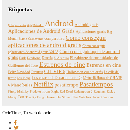
Etiquetas
Android
Android gratis
(Des)encanto
AggRetsuko
Aplicaciones de Android Gratis
Aplicaciones gratis
Big
Cómo conseguir
comparativa
Mouth
Blame
Castlevania
aplicaciones de android gratis
Cómo conseguir
Cómo conseguir apps de android
aplicaciones de android gratis Vol 35
gratis
Dracula
El gabinete de curiosidades de
Dark
Deadwind
El Alienista
Estrenos de cine
Estrenos en cine
Guillermo del Toro
GH VIP 6
Feliz Navidad
Frontera
Halloween cuenta atrás
La calle del
Los casos del Departamento Q
terror
Límite 48 Horas de GH VIP
Last Hope
Netflix
Pasatiempos
pasatiempo
Mandíbulas
6
Pinky Malinky
Prom Night
Predator
Red Dead Redemption 2
Requiem
Rick y
Test
The Witcher
Torrent
Morty
The Big Bang Theory
The Sinner
Venom
OcioTime, Tu web de ocio.