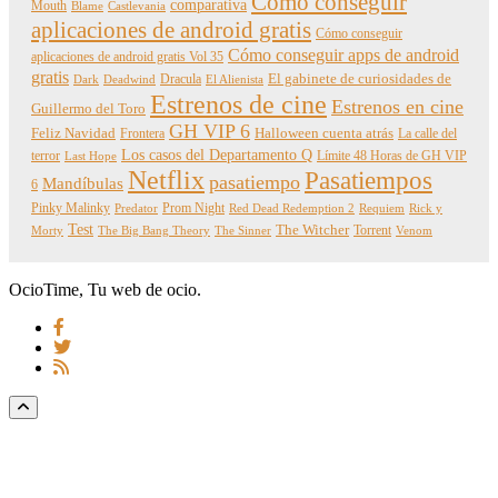
Cómo conseguir
comparativa
Mouth
Blame
Castlevania
aplicaciones de android gratis
Cómo conseguir
Cómo conseguir apps de android
aplicaciones de android gratis Vol 35
gratis
Dracula
El gabinete de curiosidades de
Dark
Deadwind
El Alienista
Estrenos de cine
Estrenos en cine
Guillermo del Toro
GH VIP 6
Feliz Navidad
Frontera
Halloween cuenta atrás
La calle del
Los casos del Departamento Q
terror
Límite 48 Horas de GH VIP
Last Hope
Netflix
Pasatiempos
pasatiempo
Mandíbulas
6
Pinky Malinky
Prom Night
Predator
Red Dead Redemption 2
Requiem
Rick y
Test
The Witcher
Torrent
Morty
The Big Bang Theory
The Sinner
Venom
OcioTime, Tu web de ocio.