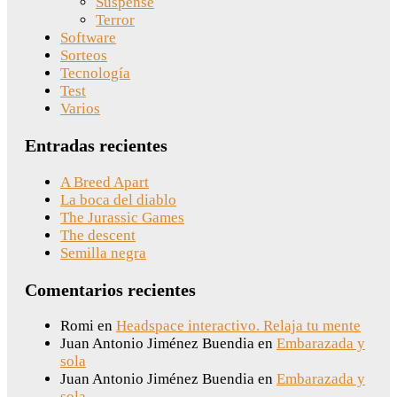
Suspense
Terror
Software
Sorteos
Tecnología
Test
Varios
Entradas recientes
A Breed Apart
La boca del diablo
The Jurassic Games
The descent
Semilla negra
Comentarios recientes
Romi
en
Headspace interactivo. Relaja tu mente
Juan Antonio Jiménez Buendia
en
Embarazada y
sola
Juan Antonio Jiménez Buendia
en
Embarazada y
sola