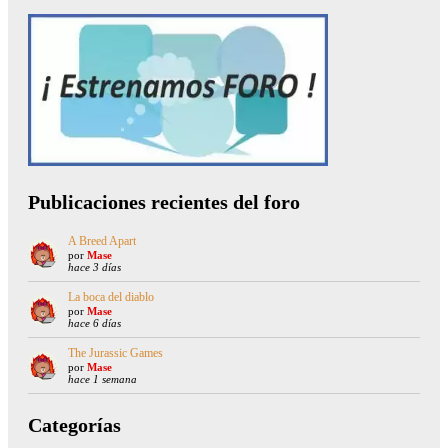
Publicaciones recientes del foro
A Breed Apart
por
Mase
hace 3 días
La boca del diablo
por
Mase
hace 6 días
The Jurassic Games
por
Mase
hace 1 semana
Categorías