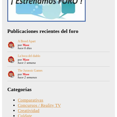
Publicaciones recientes del foro
A Breed Apart
por
Mase
hace 6 días
La boca del diablo
por
Mase
hace 1 semana
The Jurassic Games
por
Mase
hace 2 semanas
Categorías
Comparativas
Concursos / Reality TV
Creatividad
Cuídate