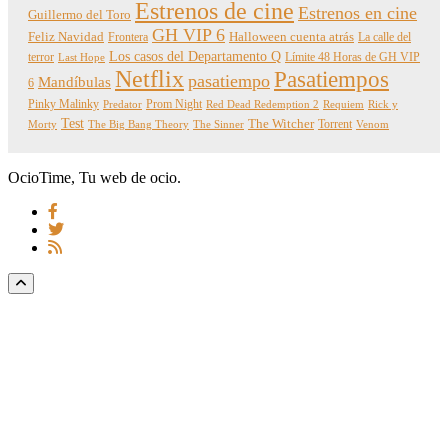
Estrenos de cine
Estrenos en cine
Guillermo del Toro
GH VIP 6
Feliz Navidad
Frontera
Halloween cuenta atrás
La calle del
Los casos del Departamento Q
terror
Límite 48 Horas de GH VIP
Last Hope
Netflix
Pasatiempos
pasatiempo
Mandíbulas
6
Pinky Malinky
Prom Night
Predator
Red Dead Redemption 2
Requiem
Rick y
Test
The Witcher
Torrent
Morty
The Big Bang Theory
The Sinner
Venom
OcioTime, Tu web de ocio.