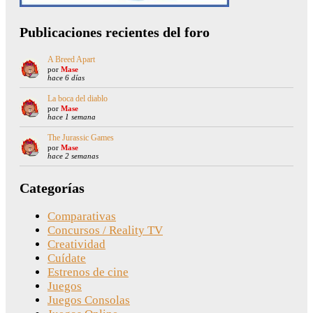
Publicaciones recientes del foro
A Breed Apart
por
Mase
hace 6 días
La boca del diablo
por
Mase
hace 1 semana
The Jurassic Games
por
Mase
hace 2 semanas
Categorías
Comparativas
Concursos / Reality TV
Creatividad
Cuídate
Estrenos de cine
Juegos
Juegos Consolas