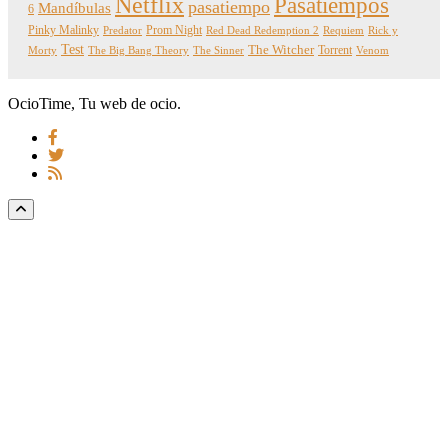
Netflix
Pasatiempos
pasatiempo
Mandíbulas
6
Pinky Malinky
Prom Night
Predator
Red Dead Redemption 2
Requiem
Rick y
Test
The Witcher
Torrent
Morty
The Big Bang Theory
The Sinner
Venom
OcioTime, Tu web de ocio.