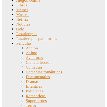
Juegos Online
Libros
Memes
Música
Netflix
Noticias
Ocio
Pasatiempos
Pasatiempos para torpes
Películas
Acción
Anime
Aventuras
Ciencia ficción
Comedias
Comedias románticas
Documentales
Dramas
Infantiles
Policíacas
Románticas
Superhéroes
Terror