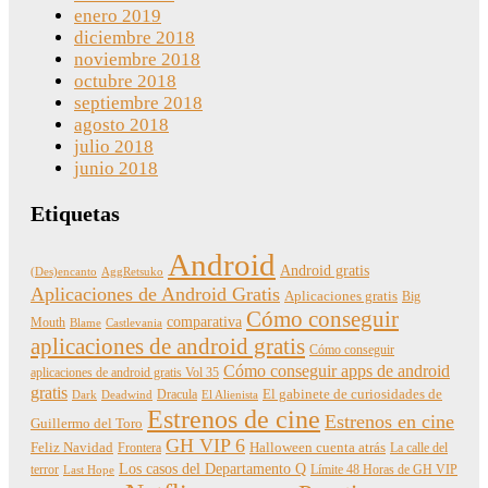
enero 2019
diciembre 2018
noviembre 2018
octubre 2018
septiembre 2018
agosto 2018
julio 2018
junio 2018
Etiquetas
Android
Android gratis
(Des)encanto
AggRetsuko
Aplicaciones de Android Gratis
Aplicaciones gratis
Big
Cómo conseguir
comparativa
Mouth
Blame
Castlevania
aplicaciones de android gratis
Cómo conseguir
Cómo conseguir apps de android
aplicaciones de android gratis Vol 35
gratis
Dracula
El gabinete de curiosidades de
Dark
Deadwind
El Alienista
Estrenos de cine
Estrenos en cine
Guillermo del Toro
GH VIP 6
Feliz Navidad
Frontera
Halloween cuenta atrás
La calle del
Los casos del Departamento Q
terror
Límite 48 Horas de GH VIP
Last Hope