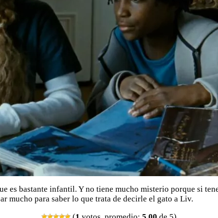
que es bastante infantil. Y no tiene mucho misterio porque si ten
r mucho para saber lo que trata de decirle el gato a Liv.
(
1
votos, promedio:
5,00
de 5)