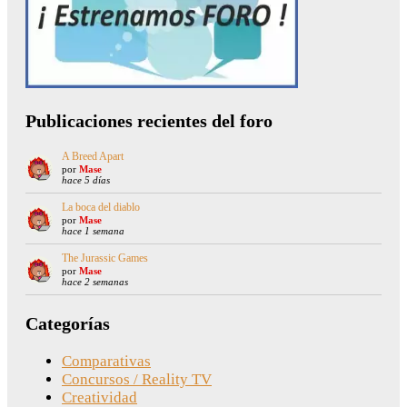
Publicaciones recientes del foro
A Breed Apart
por
Mase
hace 5 días
La boca del diablo
por
Mase
hace 1 semana
The Jurassic Games
por
Mase
hace 2 semanas
Categorías
Comparativas
Concursos / Reality TV
Creatividad