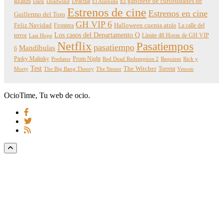
gratis
Dracula
El gabinete de curiosidades de
Dark
Deadwind
El Alienista
Estrenos de cine
Estrenos en cine
Guillermo del Toro
GH VIP 6
Feliz Navidad
Frontera
Halloween cuenta atrás
La calle del
Los casos del Departamento Q
terror
Límite 48 Horas de GH VIP
Last Hope
Netflix
Pasatiempos
pasatiempo
Mandíbulas
6
Pinky Malinky
Prom Night
Predator
Red Dead Redemption 2
Requiem
Rick y
Test
The Witcher
Torrent
Morty
The Big Bang Theory
The Sinner
Venom
OcioTime, Tu web de ocio.