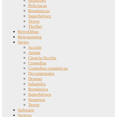
Infantiles
Policíacas
Románticas
Superhéroes
Terror
Thriller
RetroDibus
Retrogaming
Series
Acción
Anime
Ciencia ficción
Comedias
Comedias románticas
Documentales
Dramas
Infantiles
Romántica
Superhéroes
Suspense
Terror
Software
Sorteos