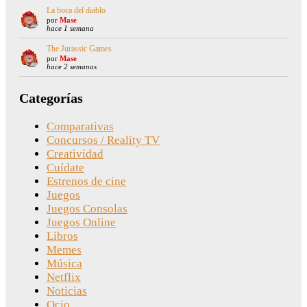
La boca del diablo
por
Mase
hace 1 semana
The Jurassic Games
por
Mase
hace 2 semanas
Categorías
Comparativas
Concursos / Reality TV
Creatividad
Cuídate
Estrenos de cine
Juegos
Juegos Consolas
Juegos Online
Libros
Memes
Música
Netflix
Noticias
Ocio