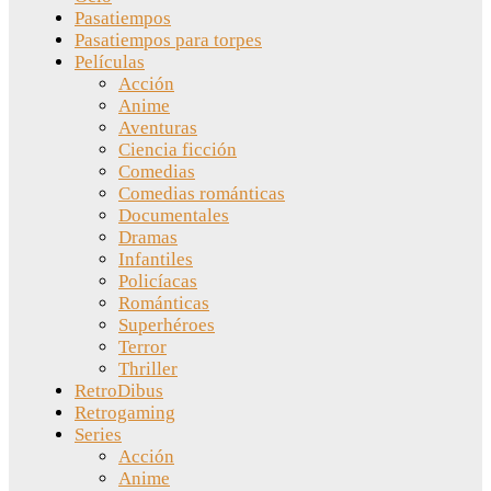
Pasatiempos
Pasatiempos para torpes
Películas
Acción
Anime
Aventuras
Ciencia ficción
Comedias
Comedias románticas
Documentales
Dramas
Infantiles
Policíacas
Románticas
Superhéroes
Terror
Thriller
RetroDibus
Retrogaming
Series
Acción
Anime