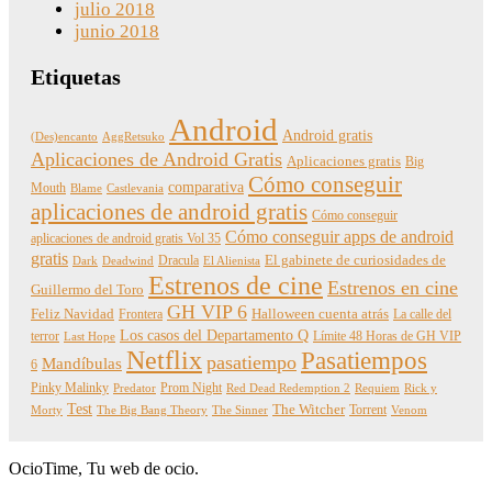
julio 2018
junio 2018
Etiquetas
Android
Android gratis
(Des)encanto
AggRetsuko
Aplicaciones de Android Gratis
Aplicaciones gratis
Big
Cómo conseguir
comparativa
Mouth
Blame
Castlevania
aplicaciones de android gratis
Cómo conseguir
Cómo conseguir apps de android
aplicaciones de android gratis Vol 35
gratis
Dracula
El gabinete de curiosidades de
Dark
Deadwind
El Alienista
Estrenos de cine
Estrenos en cine
Guillermo del Toro
GH VIP 6
Feliz Navidad
Frontera
Halloween cuenta atrás
La calle del
Los casos del Departamento Q
terror
Límite 48 Horas de GH VIP
Last Hope
Netflix
Pasatiempos
pasatiempo
Mandíbulas
6
Pinky Malinky
Prom Night
Predator
Red Dead Redemption 2
Requiem
Rick y
Test
The Witcher
Torrent
Morty
The Big Bang Theory
The Sinner
Venom
OcioTime, Tu web de ocio.