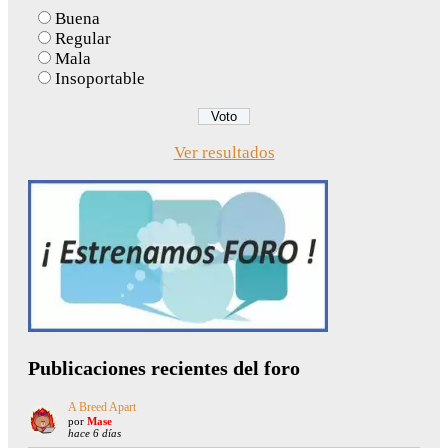
Buena
Regular
Mala
Insoportable
Ver resultados
Publicaciones recientes del foro
A Breed Apart
por
Mase
hace 6 días