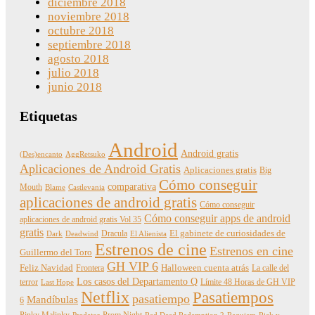
diciembre 2018
noviembre 2018
octubre 2018
septiembre 2018
agosto 2018
julio 2018
junio 2018
Etiquetas
Android
Android gratis
(Des)encanto
AggRetsuko
Aplicaciones de Android Gratis
Aplicaciones gratis
Big
Cómo conseguir
comparativa
Mouth
Blame
Castlevania
aplicaciones de android gratis
Cómo conseguir
Cómo conseguir apps de android
aplicaciones de android gratis Vol 35
gratis
Dracula
El gabinete de curiosidades de
Dark
Deadwind
El Alienista
Estrenos de cine
Estrenos en cine
Guillermo del Toro
GH VIP 6
Feliz Navidad
Frontera
Halloween cuenta atrás
La calle del
Los casos del Departamento Q
terror
Límite 48 Horas de GH VIP
Last Hope
Netflix
Pasatiempos
pasatiempo
Mandíbulas
6
Pinky Malinky
Prom Night