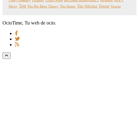
Predator
Red Dead Redemption 2
Requiem
Rick y
Test
The Witcher
Torrent
Morty
The Big Bang Theory
The Sinner
Venom
OcioTime, Tu web de ocio.