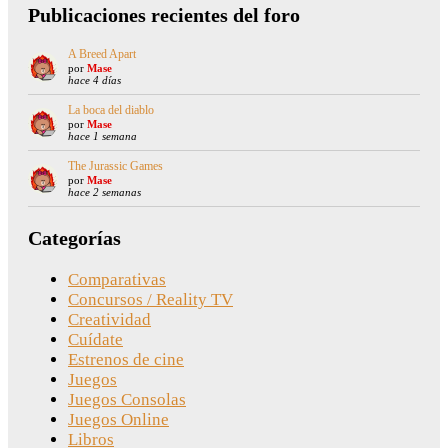
Publicaciones recientes del foro
A Breed Apart
por
Mase
hace 4 días
La boca del diablo
por
Mase
hace 1 semana
The Jurassic Games
por
Mase
hace 2 semanas
Categorías
Comparativas
Concursos / Reality TV
Creatividad
Cuídate
Estrenos de cine
Juegos
Juegos Consolas
Juegos Online
Libros