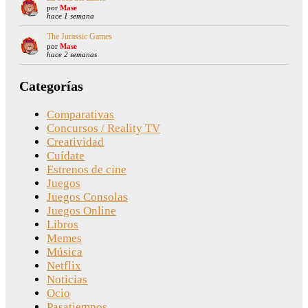
por
Mase
hace 1 semana
The Jurassic Games
por
Mase
hace 2 semanas
Categorías
Comparativas
Concursos / Reality TV
Creatividad
Cuídate
Estrenos de cine
Juegos
Juegos Consolas
Juegos Online
Libros
Memes
Música
Netflix
Noticias
Ocio
Pasatiempos