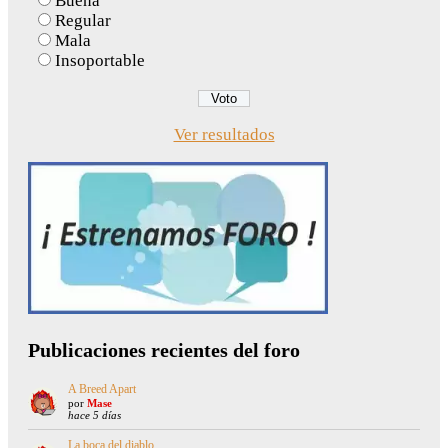
Buena
Regular
Mala
Insoportable
Ver resultados
Publicaciones recientes del foro
A Breed Apart
por
Mase
hace 5 días
La boca del diablo