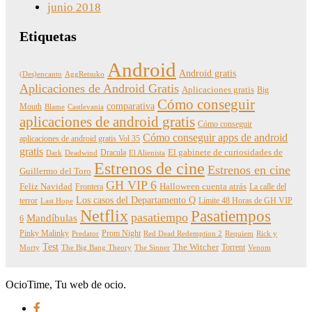
junio 2018
Etiquetas
Android
Android gratis
(Des)encanto
AggRetsuko
Aplicaciones de Android Gratis
Aplicaciones gratis
Big
Cómo conseguir
comparativa
Mouth
Blame
Castlevania
aplicaciones de android gratis
Cómo conseguir
Cómo conseguir apps de android
aplicaciones de android gratis Vol 35
gratis
Dracula
El gabinete de curiosidades de
Dark
Deadwind
El Alienista
Estrenos de cine
Estrenos en cine
Guillermo del Toro
GH VIP 6
Feliz Navidad
Frontera
Halloween cuenta atrás
La calle del
Los casos del Departamento Q
terror
Límite 48 Horas de GH VIP
Last Hope
Netflix
Pasatiempos
pasatiempo
Mandíbulas
6
Pinky Malinky
Prom Night
Predator
Red Dead Redemption 2
Requiem
Rick y
Test
The Witcher
Torrent
Morty
The Big Bang Theory
The Sinner
Venom
OcioTime, Tu web de ocio.