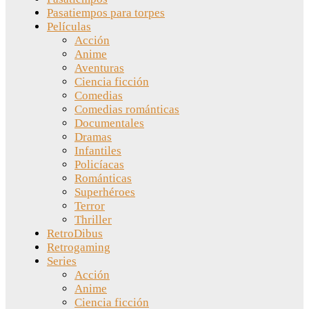
Pasatiempos para torpes
Películas
Acción
Anime
Aventuras
Ciencia ficción
Comedias
Comedias románticas
Documentales
Dramas
Infantiles
Policíacas
Románticas
Superhéroes
Terror
Thriller
RetroDibus
Retrogaming
Series
Acción
Anime
Ciencia ficción