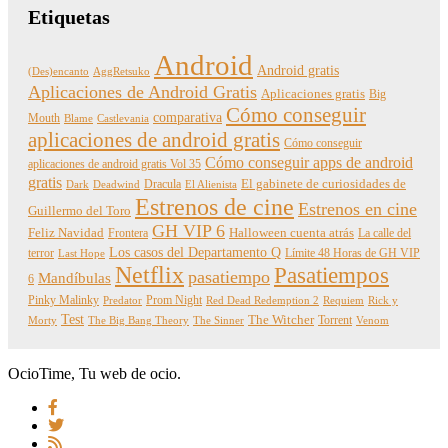
Etiquetas
Android
Android gratis
(Des)encanto
AggRetsuko
Aplicaciones de Android Gratis
Aplicaciones gratis
Big
Cómo conseguir
comparativa
Mouth
Blame
Castlevania
aplicaciones de android gratis
Cómo conseguir
Cómo conseguir apps de android
aplicaciones de android gratis Vol 35
gratis
Dracula
El gabinete de curiosidades de
Dark
Deadwind
El Alienista
Estrenos de cine
Estrenos en cine
Guillermo del Toro
GH VIP 6
Feliz Navidad
Frontera
Halloween cuenta atrás
La calle del
Los casos del Departamento Q
terror
Límite 48 Horas de GH VIP
Last Hope
Netflix
Pasatiempos
pasatiempo
Mandíbulas
6
Pinky Malinky
Prom Night
Predator
Red Dead Redemption 2
Requiem
Rick y
Test
The Witcher
Torrent
Morty
The Big Bang Theory
The Sinner
Venom
OcioTime, Tu web de ocio.