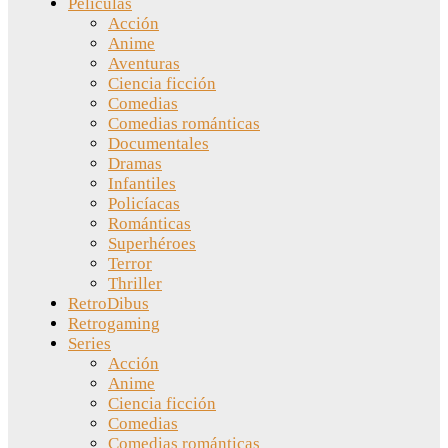
Películas
Acción
Anime
Aventuras
Ciencia ficción
Comedias
Comedias románticas
Documentales
Dramas
Infantiles
Policíacas
Románticas
Superhéroes
Terror
Thriller
RetroDibus
Retrogaming
Series
Acción
Anime
Ciencia ficción
Comedias
Comedias románticas