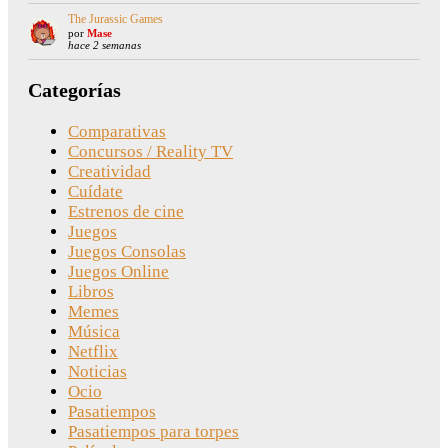
The Jurassic Games
por
Mase
hace 2 semanas
Categorías
Comparativas
Concursos / Reality TV
Creatividad
Cuídate
Estrenos de cine
Juegos
Juegos Consolas
Juegos Online
Libros
Memes
Música
Netflix
Noticias
Ocio
Pasatiempos
Pasatiempos para torpes