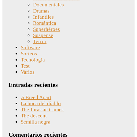
Documentales
Dramas
Infantiles
Romántica
Superhéroes
Suspense
Terror
Software
Sorteos
Tecnología
Test
Varios
Entradas recientes
A Breed Apart
La boca del diablo
The Jurassic Games
The descent
Semilla negra
Comentarios recientes