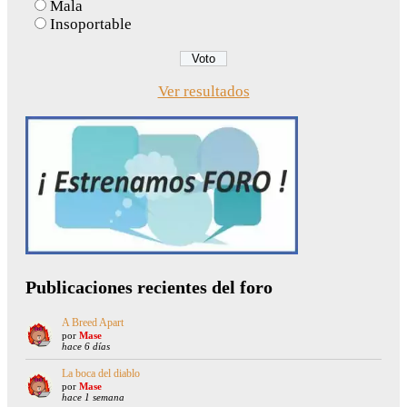
Mala
Insoportable
Ver resultados
Publicaciones recientes del foro
A Breed Apart
por
Mase
hace 6 días
La boca del diablo
por
Mase
hace 1 semana