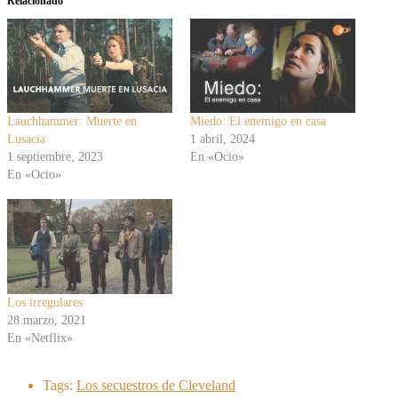
Relacionado
Lauchhammer: Muerte en
Miedo: El enemigo en casa
Lusacia
1 abril, 2024
1 septiembre, 2023
En «Ocio»
En «Ocio»
Los irregulares
28 marzo, 2021
En «Netflix»
Tags:
Los secuestros de Cleveland