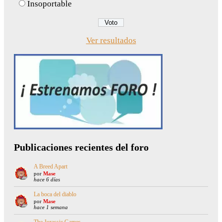
Insoportable
Ver resultados
Publicaciones recientes del foro
A Breed Apart
por
Mase
hace 6 días
La boca del diablo
por
Mase
hace 1 semana
The Jurassic Games