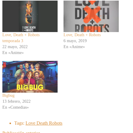
Love, Death + Robots
Love, Death + Robots
temporada 3
6 mayo, 2019
22 mayo, 2022
En «Anime»
En «Anime»
Bigbug
13 febrero, 2022
En «Comedias»
Tags:
Love Death Robots