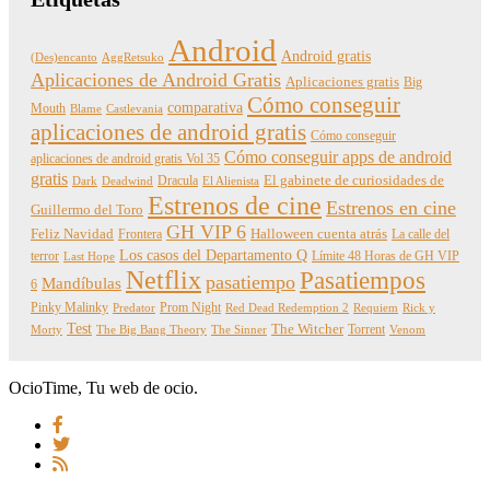
Android
Android gratis
(Des)encanto
AggRetsuko
Aplicaciones de Android Gratis
Aplicaciones gratis
Big
Cómo conseguir
comparativa
Mouth
Blame
Castlevania
aplicaciones de android gratis
Cómo conseguir
Cómo conseguir apps de android
aplicaciones de android gratis Vol 35
gratis
Dracula
El gabinete de curiosidades de
Dark
Deadwind
El Alienista
Estrenos de cine
Estrenos en cine
Guillermo del Toro
GH VIP 6
Feliz Navidad
Frontera
Halloween cuenta atrás
La calle del
Los casos del Departamento Q
terror
Límite 48 Horas de GH VIP
Last Hope
Netflix
Pasatiempos
pasatiempo
Mandíbulas
6
Pinky Malinky
Prom Night
Predator
Red Dead Redemption 2
Requiem
Rick y
Test
The Witcher
Torrent
Morty
The Big Bang Theory
The Sinner
Venom
OcioTime, Tu web de ocio.