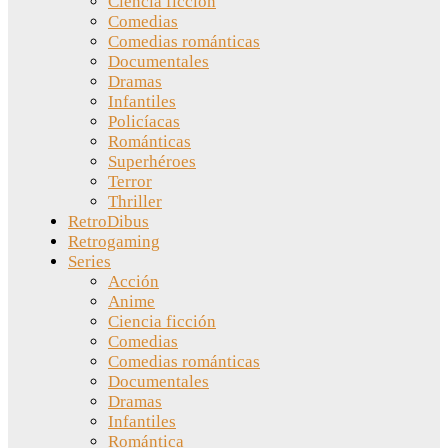
Ciencia ficción
Comedias
Comedias románticas
Documentales
Dramas
Infantiles
Policíacas
Románticas
Superhéroes
Terror
Thriller
RetroDibus
Retrogaming
Series
Acción
Anime
Ciencia ficción
Comedias
Comedias románticas
Documentales
Dramas
Infantiles
Romántica