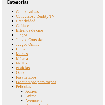
Categorías
Comparativas
Concursos / Reality TV
Creatividad
Cuídate
Estrenos de cine
Juegos
Juegos Consolas
Juegos Online
Libros
Memes
Música
Netflix
Noticias
Ocio
Pasatiempos
Pasatiempos para torpes
Películas
Acción
Anime
Aventuras