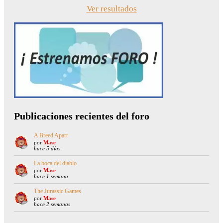
Ver resultados
Publicaciones recientes del foro
A Breed Apart
por
Mase
hace 5 días
La boca del diablo
por
Mase
hace 1 semana
The Jurassic Games
por
Mase
hace 2 semanas