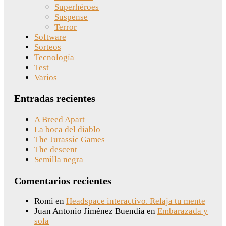
Superhéroes
Suspense
Terror
Software
Sorteos
Tecnología
Test
Varios
Entradas recientes
A Breed Apart
La boca del diablo
The Jurassic Games
The descent
Semilla negra
Comentarios recientes
Romi
en
Headspace interactivo. Relaja tu mente
Juan Antonio Jiménez Buendia
en
Embarazada y
sola