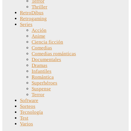
Terror
Thriller
RetroDibus
Retrogaming
Series
Acción
Anime
Ciencia ficción
Comedias
Comedias románticas
Documentales
Dramas
Infantiles
Romántica
Superhéroes
Suspense
Terror
Software
Sorteos
Tecnología
Test
Varios