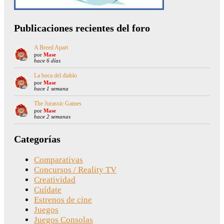
Publicaciones recientes del foro
A Breed Apart
por
Mase
hace 6 días
La boca del diablo
por
Mase
hace 1 semana
The Jurassic Games
por
Mase
hace 2 semanas
Categorías
Comparativas
Concursos / Reality TV
Creatividad
Cuídate
Estrenos de cine
Juegos
Juegos Consolas