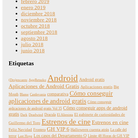
febrero 2019
enero 2019
diciembre 2018
noviembre 2018
octubre 2018
septiembre 2018
agosto 2018
julio 2018
junio 2018
Etiquetas
Android
Android gratis
(Des)encanto
AggRetsuko
Aplicaciones de Android Gratis
Aplicaciones gratis
Big
Cómo conseguir
comparativa
Mouth
Blame
Castlevania
aplicaciones de android gratis
Cómo conseguir
Cómo conseguir apps de android
aplicaciones de android gratis Vol 35
gratis
Dracula
El gabinete de curiosidades de
Dark
Deadwind
El Alienista
Estrenos de cine
Estrenos en cine
Guillermo del Toro
GH VIP 6
Feliz Navidad
Frontera
Halloween cuenta atrás
La calle del
Los casos del Departamento Q
terror
Límite 48 Horas de GH VIP
Last Hope