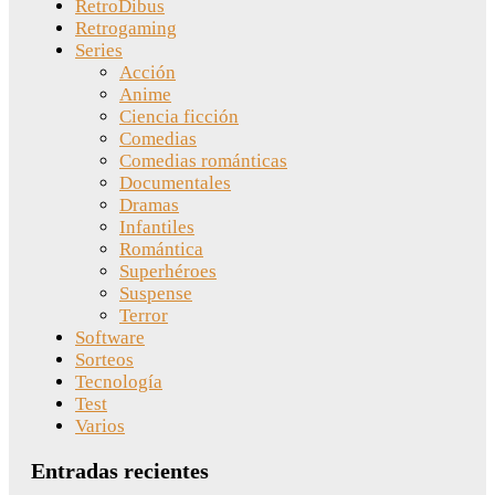
RetroDibus
Retrogaming
Series
Acción
Anime
Ciencia ficción
Comedias
Comedias románticas
Documentales
Dramas
Infantiles
Romántica
Superhéroes
Suspense
Terror
Software
Sorteos
Tecnología
Test
Varios
Entradas recientes