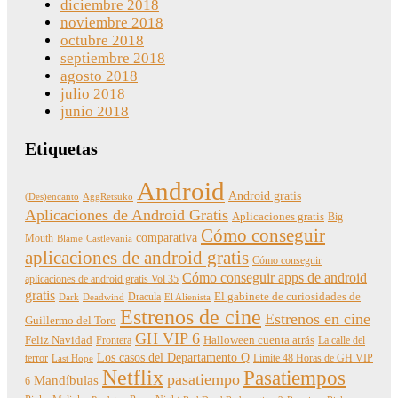
diciembre 2018
noviembre 2018
octubre 2018
septiembre 2018
agosto 2018
julio 2018
junio 2018
Etiquetas
Android
Android gratis
(Des)encanto
AggRetsuko
Aplicaciones de Android Gratis
Aplicaciones gratis
Big
Cómo conseguir
comparativa
Mouth
Blame
Castlevania
aplicaciones de android gratis
Cómo conseguir
Cómo conseguir apps de android
aplicaciones de android gratis Vol 35
gratis
Dracula
El gabinete de curiosidades de
Dark
Deadwind
El Alienista
Estrenos de cine
Estrenos en cine
Guillermo del Toro
GH VIP 6
Feliz Navidad
Frontera
Halloween cuenta atrás
La calle del
Los casos del Departamento Q
terror
Límite 48 Horas de GH VIP
Last Hope
Netflix
Pasatiempos
pasatiempo
Mandíbulas
6