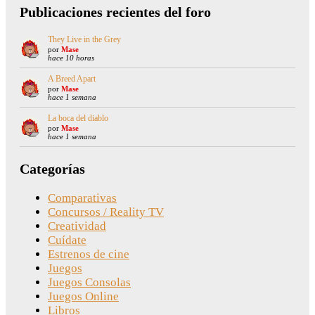
Publicaciones recientes del foro
They Live in the Grey
por
Mase
hace 10 horas
A Breed Apart
por
Mase
hace 1 semana
La boca del diablo
por
Mase
hace 1 semana
Categorías
Comparativas
Concursos / Reality TV
Creatividad
Cuídate
Estrenos de cine
Juegos
Juegos Consolas
Juegos Online
Libros