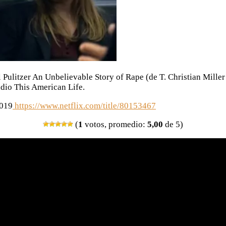
l Pulitzer An Unbelievable Story of Rape (de T. Christian Mill
adio This American Life.
2019
https://www.netflix.com/title/80153467
(
1
votos, promedio:
5,00
de 5)