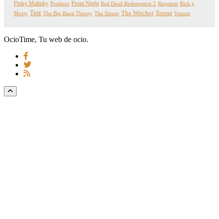
Pinky Malinky
Prom Night
Predator
Red Dead Redemption 2
Requiem
Rick y
Test
The Witcher
Torrent
Morty
The Big Bang Theory
The Sinner
Venom
OcioTime, Tu web de ocio.