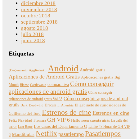
diciembre 2018
noviembre 2018
octubre 2018
septiembre 2018
agosto 2018
julio 2018
junio 2018
Etiquetas
Android
Android gratis
(Des)encanto
AggRetsuko
Aplicaciones de Android Gratis
Aplicaciones gratis
Big
Cómo conseguir
comparativa
Mouth
Blame
Castlevania
aplicaciones de android gratis
Cómo conseguir
Cómo conseguir apps de android
aplicaciones de android gratis Vol 35
gratis
Dracula
El gabinete de curiosidades de
Dark
Deadwind
El Alienista
Estrenos de cine
Estrenos en cine
Guillermo del Toro
GH VIP 6
Feliz Navidad
Frontera
Halloween cuenta atrás
La calle del
Los casos del Departamento Q
terror
Límite 48 Horas de GH VIP
Last Hope
Netflix
Pasatiempos
pasatiempo
Mandíbulas
6