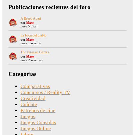
Publicaciones recientes del foro
A Breed Apart
por
Mase
hace 5 días
La boca del diablo
por
Mase
hace 1 semana
The Jurassic Games
por
Mase
hace 2 semanas
Categorías
Comparativas
Concursos / Reality TV
Creatividad
Cuídate
Estrenos de cine
Juegos
Juegos Consolas
Juegos Online
Libros