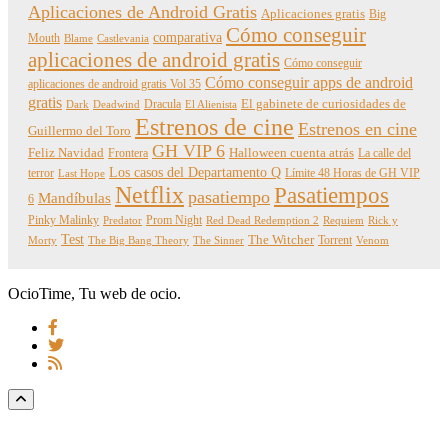
Aplicaciones de Android Gratis
Aplicaciones gratis
Big
Cómo conseguir
comparativa
Mouth
Blame
Castlevania
aplicaciones de android gratis
Cómo conseguir
Cómo conseguir apps de android
aplicaciones de android gratis Vol 35
gratis
Dracula
El gabinete de curiosidades de
Dark
Deadwind
El Alienista
Estrenos de cine
Estrenos en cine
Guillermo del Toro
GH VIP 6
Feliz Navidad
Frontera
Halloween cuenta atrás
La calle del
Los casos del Departamento Q
terror
Límite 48 Horas de GH VIP
Last Hope
Netflix
Pasatiempos
pasatiempo
Mandíbulas
6
Pinky Malinky
Prom Night
Predator
Red Dead Redemption 2
Requiem
Rick y
Test
The Witcher
Torrent
Morty
The Big Bang Theory
The Sinner
Venom
OcioTime, Tu web de ocio.