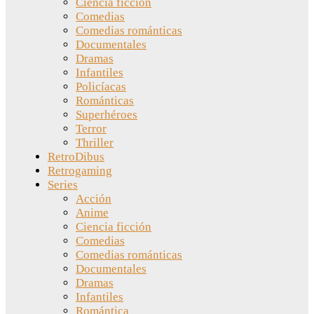
Ciencia ficción
Comedias
Comedias románticas
Documentales
Dramas
Infantiles
Policíacas
Románticas
Superhéroes
Terror
Thriller
RetroDibus
Retrogaming
Series
Acción
Anime
Ciencia ficción
Comedias
Comedias románticas
Documentales
Dramas
Infantiles
Romántica