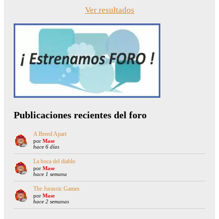
Ver resultados
Publicaciones recientes del foro
A Breed Apart
por
Mase
hace 6 días
La boca del diablo
por
Mase
hace 1 semana
The Jurassic Games
por
Mase
hace 2 semanas