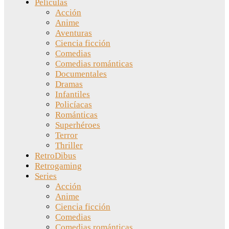
Películas
Acción
Anime
Aventuras
Ciencia ficción
Comedias
Comedias románticas
Documentales
Dramas
Infantiles
Policíacas
Románticas
Superhéroes
Terror
Thriller
RetroDibus
Retrogaming
Series
Acción
Anime
Ciencia ficción
Comedias
Comedias románticas