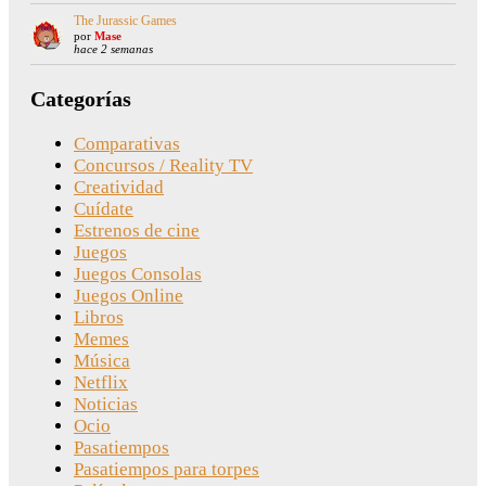
The Jurassic Games
por
Mase
hace 2 semanas
Categorías
Comparativas
Concursos / Reality TV
Creatividad
Cuídate
Estrenos de cine
Juegos
Juegos Consolas
Juegos Online
Libros
Memes
Música
Netflix
Noticias
Ocio
Pasatiempos
Pasatiempos para torpes