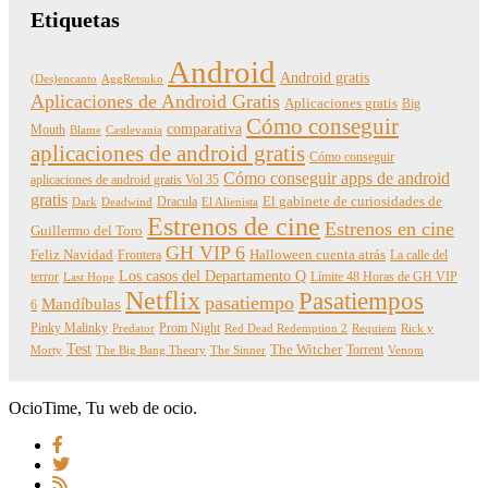
Etiquetas
Android
Android gratis
(Des)encanto
AggRetsuko
Aplicaciones de Android Gratis
Aplicaciones gratis
Big
Cómo conseguir
comparativa
Mouth
Blame
Castlevania
aplicaciones de android gratis
Cómo conseguir
Cómo conseguir apps de android
aplicaciones de android gratis Vol 35
gratis
Dracula
El gabinete de curiosidades de
Dark
Deadwind
El Alienista
Estrenos de cine
Estrenos en cine
Guillermo del Toro
GH VIP 6
Feliz Navidad
Frontera
Halloween cuenta atrás
La calle del
Los casos del Departamento Q
terror
Límite 48 Horas de GH VIP
Last Hope
Netflix
Pasatiempos
pasatiempo
Mandíbulas
6
Pinky Malinky
Prom Night
Predator
Red Dead Redemption 2
Requiem
Rick y
Test
The Witcher
Torrent
Morty
The Big Bang Theory
The Sinner
Venom
OcioTime, Tu web de ocio.