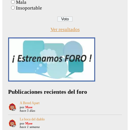
Mala
Insoportable
Ver resultados
Publicaciones recientes del foro
A Breed Apart
por
Mase
hace 5 días
La boca del diablo
por
Mase
hace 1 semana