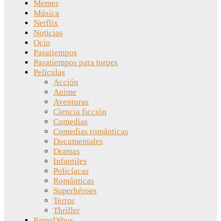
Memes
Música
Netflix
Noticias
Ocio
Pasatiempos
Pasatiempos para torpes
Películas
Acción
Anime
Aventuras
Ciencia ficción
Comedias
Comedias románticas
Documentales
Dramas
Infantiles
Policíacas
Románticas
Superhéroes
Terror
Thriller
RetroDibus