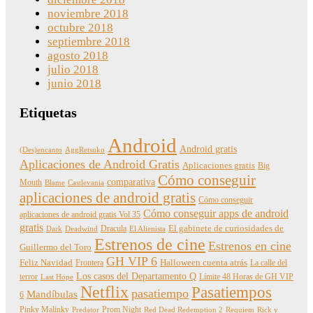
noviembre 2018
octubre 2018
septiembre 2018
agosto 2018
julio 2018
junio 2018
Etiquetas
Android
Android gratis
(Des)encanto
AggRetsuko
Aplicaciones de Android Gratis
Aplicaciones gratis
Big
Cómo conseguir
comparativa
Mouth
Blame
Castlevania
aplicaciones de android gratis
Cómo conseguir
Cómo conseguir apps de android
aplicaciones de android gratis Vol 35
gratis
Dracula
El gabinete de curiosidades de
Dark
Deadwind
El Alienista
Estrenos de cine
Estrenos en cine
Guillermo del Toro
GH VIP 6
Feliz Navidad
Frontera
Halloween cuenta atrás
La calle del
Los casos del Departamento Q
terror
Límite 48 Horas de GH VIP
Last Hope
Netflix
Pasatiempos
pasatiempo
Mandíbulas
6
Pinky Malinky
Prom Night
Predator
Red Dead Redemption 2
Requiem
Rick y