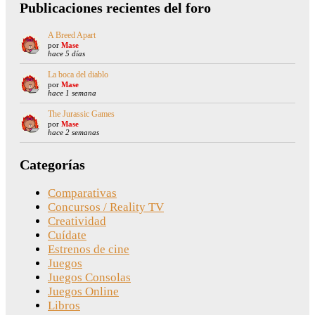
Publicaciones recientes del foro
A Breed Apart
por
Mase
hace 5 días
La boca del diablo
por
Mase
hace 1 semana
The Jurassic Games
por
Mase
hace 2 semanas
Categorías
Comparativas
Concursos / Reality TV
Creatividad
Cuídate
Estrenos de cine
Juegos
Juegos Consolas
Juegos Online
Libros