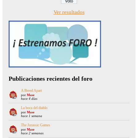
Ver resultados
Publicaciones recientes del foro
A Breed Apart
por
Mase
hace 4 días
La boca del diablo
por
Mase
hace 1 semana
The Jurassic Games
por
Mase
hace 2 semanas