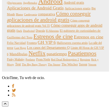
Android
Android gratis
(Des)encanto
AggRetsuko
Aplicaciones de Android Gratis
Aplicaciones gratis
Big
Cómo conseguir
comparativa
Mouth
Blame
Castlevania
aplicaciones de android gratis
Cómo conseguir
Cómo conseguir apps de android
aplicaciones de android gratis Vol 35
gratis
Dracula
El gabinete de curiosidades de
Dark
Deadwind
El Alienista
Estrenos de cine
Estrenos en cine
Guillermo del Toro
GH VIP 6
Feliz Navidad
Frontera
Halloween cuenta atrás
La calle del
Los casos del Departamento Q
terror
Límite 48 Horas de GH VIP
Last Hope
Netflix
Pasatiempos
pasatiempo
Mandíbulas
6
Pinky Malinky
Prom Night
Predator
Red Dead Redemption 2
Requiem
Rick y
Test
The Witcher
Torrent
Morty
The Big Bang Theory
The Sinner
Venom
OcioTime, Tu web de ocio.