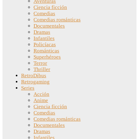
Aventuras
Ciencia ficción
Comedias
Comedias románticas
Documentales
Dramas
Infantiles
Policíacas
Románticas
Superhéroes
Terror
Thriller
RetroDibus
Retrogaming
Series
Acción
Anime
Ciencia ficción
Comedias
Comedias románticas
Documentales
Dramas
Infantiles