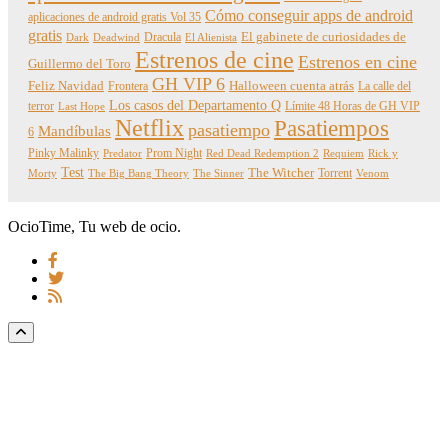
Cómo conseguir apps de android
aplicaciones de android gratis Vol 35
gratis
Dracula
El gabinete de curiosidades de
Dark
Deadwind
El Alienista
Estrenos de cine
Estrenos en cine
Guillermo del Toro
GH VIP 6
Feliz Navidad
Frontera
Halloween cuenta atrás
La calle del
Los casos del Departamento Q
terror
Límite 48 Horas de GH VIP
Last Hope
Netflix
Pasatiempos
pasatiempo
Mandíbulas
6
Pinky Malinky
Prom Night
Predator
Red Dead Redemption 2
Requiem
Rick y
Test
The Witcher
Torrent
Morty
The Big Bang Theory
The Sinner
Venom
OcioTime, Tu web de ocio.