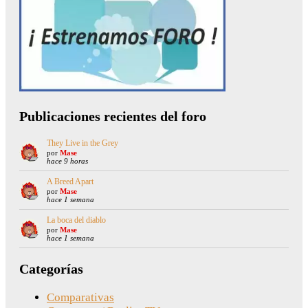
Publicaciones recientes del foro
They Live in the Grey
por
Mase
hace 9 horas
A Breed Apart
por
Mase
hace 1 semana
La boca del diablo
por
Mase
hace 1 semana
Categorías
Comparativas