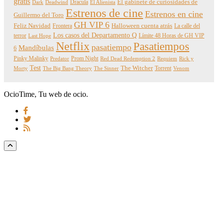
gratis
Dracula
El gabinete de curiosidades de
Dark
Deadwind
El Alienista
Estrenos de cine
Estrenos en cine
Guillermo del Toro
GH VIP 6
Feliz Navidad
Frontera
Halloween cuenta atrás
La calle del
Los casos del Departamento Q
terror
Límite 48 Horas de GH VIP
Last Hope
Netflix
Pasatiempos
pasatiempo
Mandíbulas
6
Pinky Malinky
Prom Night
Predator
Red Dead Redemption 2
Requiem
Rick y
Test
The Witcher
Torrent
Morty
The Big Bang Theory
The Sinner
Venom
OcioTime, Tu web de ocio.