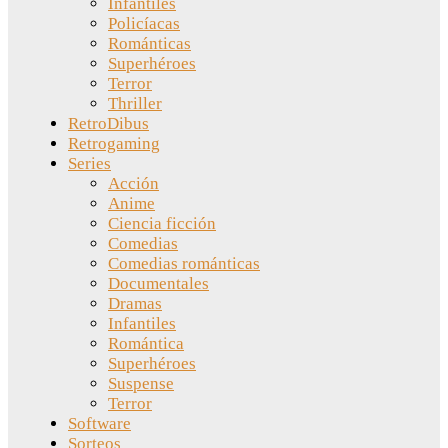
Infantiles
Policíacas
Románticas
Superhéroes
Terror
Thriller
RetroDibus
Retrogaming
Series
Acción
Anime
Ciencia ficción
Comedias
Comedias románticas
Documentales
Dramas
Infantiles
Romántica
Superhéroes
Suspense
Terror
Software
Sorteos