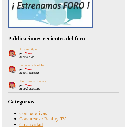
Publicaciones recientes del foro
A Breed Apart
por
Mase
hace 5 días
La boca del diablo
por
Mase
hace 1 semana
The Jurassic Games
por
Mase
hace 2 semanas
Categorías
Comparativas
Concursos / Reality TV
Creatividad