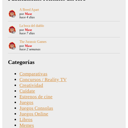
A Breed Apart
por
Mase
hace 4 días
La boca del diablo
por
Mase
hace 7 días
The Jurassic Games
por
Mase
hace 2 semanas
Categorías
Comparativas
Concursos / Reality TV
Creatividad
Cuídate
Estrenos de cine
Juegos
Juegos Consolas
Juegos Online
Libros
Memes