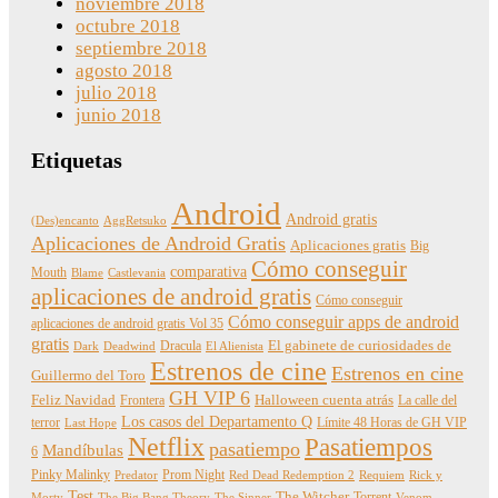
noviembre 2018
octubre 2018
septiembre 2018
agosto 2018
julio 2018
junio 2018
Etiquetas
Android
Android gratis
(Des)encanto
AggRetsuko
Aplicaciones de Android Gratis
Aplicaciones gratis
Big
Cómo conseguir
comparativa
Mouth
Blame
Castlevania
aplicaciones de android gratis
Cómo conseguir
Cómo conseguir apps de android
aplicaciones de android gratis Vol 35
gratis
Dracula
El gabinete de curiosidades de
Dark
Deadwind
El Alienista
Estrenos de cine
Estrenos en cine
Guillermo del Toro
GH VIP 6
Feliz Navidad
Frontera
Halloween cuenta atrás
La calle del
Los casos del Departamento Q
terror
Límite 48 Horas de GH VIP
Last Hope
Netflix
Pasatiempos
pasatiempo
Mandíbulas
6
Pinky Malinky
Prom Night
Predator
Red Dead Redemption 2
Requiem
Rick y
Test
The Witcher
Torrent
Morty
The Big Bang Theory
The Sinner
Venom