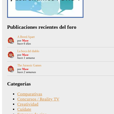
Publicaciones recientes del foro
A Breed Apart
por
Mase
hace 6 días
La boca del diablo
por
Mase
hace 1 semana
The Jurassic Games
por
Mase
hace 2 semanas
Categorías
Comparativas
Concursos / Reality TV
Creatividad
Cuídate