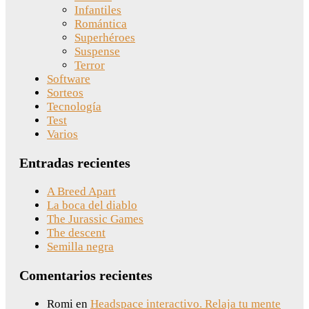
Infantiles
Romántica
Superhéroes
Suspense
Terror
Software
Sorteos
Tecnología
Test
Varios
Entradas recientes
A Breed Apart
La boca del diablo
The Jurassic Games
The descent
Semilla negra
Comentarios recientes
Romi
en
Headspace interactivo. Relaja tu mente