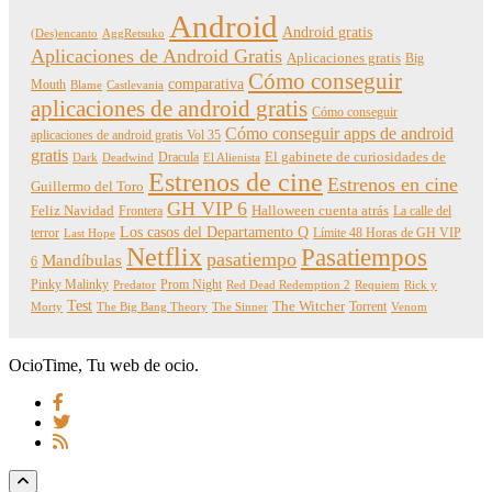
Android
Android gratis
(Des)encanto
AggRetsuko
Aplicaciones de Android Gratis
Aplicaciones gratis
Big
Cómo conseguir
comparativa
Mouth
Blame
Castlevania
aplicaciones de android gratis
Cómo conseguir
Cómo conseguir apps de android
aplicaciones de android gratis Vol 35
gratis
Dracula
El gabinete de curiosidades de
Dark
Deadwind
El Alienista
Estrenos de cine
Estrenos en cine
Guillermo del Toro
GH VIP 6
Feliz Navidad
Frontera
Halloween cuenta atrás
La calle del
Los casos del Departamento Q
terror
Límite 48 Horas de GH VIP
Last Hope
Netflix
Pasatiempos
pasatiempo
Mandíbulas
6
Pinky Malinky
Prom Night
Predator
Red Dead Redemption 2
Requiem
Rick y
Test
The Witcher
Torrent
Morty
The Big Bang Theory
The Sinner
Venom
OcioTime, Tu web de ocio.