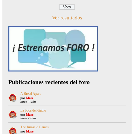
Ver resultados
Publicaciones recientes del foro
A Breed Apart
por
Mase
hace 4 días
La boca del diablo
por
Mase
hace 7 días
The Jurassic Games
por
Mase