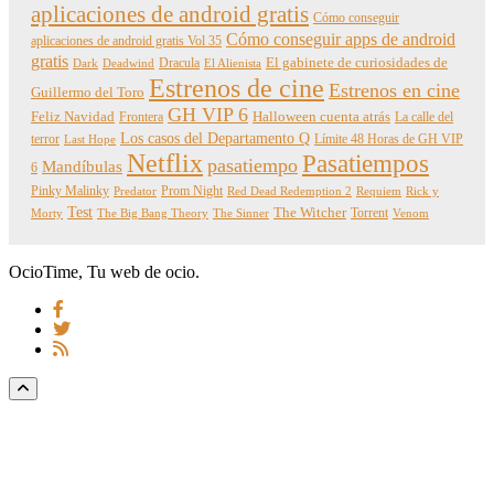
aplicaciones de android gratis
Cómo conseguir
Cómo conseguir apps de android
aplicaciones de android gratis Vol 35
gratis
Dracula
El gabinete de curiosidades de
Dark
Deadwind
El Alienista
Estrenos de cine
Estrenos en cine
Guillermo del Toro
GH VIP 6
Feliz Navidad
Frontera
Halloween cuenta atrás
La calle del
Los casos del Departamento Q
terror
Límite 48 Horas de GH VIP
Last Hope
Netflix
Pasatiempos
pasatiempo
Mandíbulas
6
Pinky Malinky
Prom Night
Predator
Red Dead Redemption 2
Requiem
Rick y
Test
The Witcher
Torrent
Morty
The Big Bang Theory
The Sinner
Venom
OcioTime, Tu web de ocio.