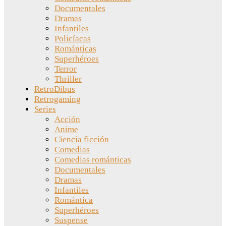
Documentales
Dramas
Infantiles
Policíacas
Románticas
Superhéroes
Terror
Thriller
RetroDibus
Retrogaming
Series
Acción
Anime
Ciencia ficción
Comedias
Comedias románticas
Documentales
Dramas
Infantiles
Romántica
Superhéroes
Suspense