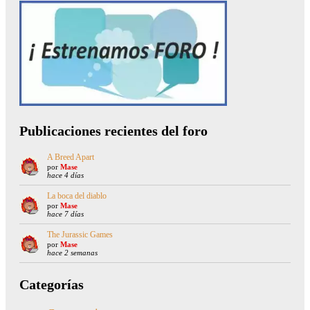
Publicaciones recientes del foro
A Breed Apart
por
Mase
hace 4 días
La boca del diablo
por
Mase
hace 7 días
The Jurassic Games
por
Mase
hace 2 semanas
Categorías