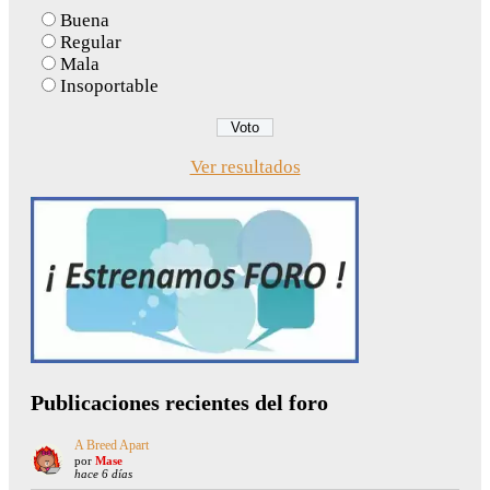
Buena
Regular
Mala
Insoportable
Ver resultados
Publicaciones recientes del foro
A Breed Apart
por
Mase
hace 6 días