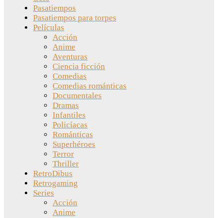
Pasatiempos
Pasatiempos para torpes
Películas
Acción
Anime
Aventuras
Ciencia ficción
Comedias
Comedias románticas
Documentales
Dramas
Infantiles
Policíacas
Románticas
Superhéroes
Terror
Thriller
RetroDibus
Retrogaming
Series
Acción
Anime