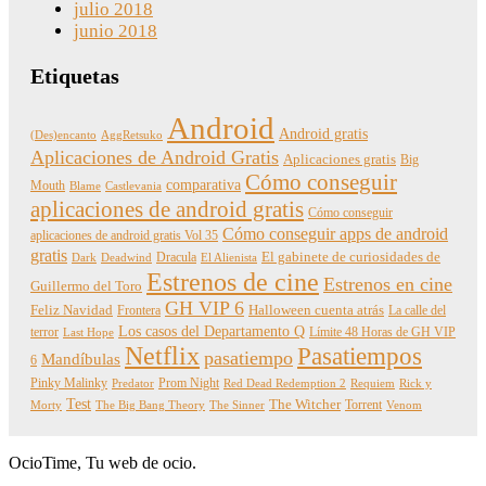
julio 2018
junio 2018
Etiquetas
Android
Android gratis
(Des)encanto
AggRetsuko
Aplicaciones de Android Gratis
Aplicaciones gratis
Big
Cómo conseguir
comparativa
Mouth
Blame
Castlevania
aplicaciones de android gratis
Cómo conseguir
Cómo conseguir apps de android
aplicaciones de android gratis Vol 35
gratis
Dracula
El gabinete de curiosidades de
Dark
Deadwind
El Alienista
Estrenos de cine
Estrenos en cine
Guillermo del Toro
GH VIP 6
Feliz Navidad
Frontera
Halloween cuenta atrás
La calle del
Los casos del Departamento Q
terror
Límite 48 Horas de GH VIP
Last Hope
Netflix
Pasatiempos
pasatiempo
Mandíbulas
6
Pinky Malinky
Prom Night
Predator
Red Dead Redemption 2
Requiem
Rick y
Test
The Witcher
Torrent
Morty
The Big Bang Theory
The Sinner
Venom
OcioTime, Tu web de ocio.