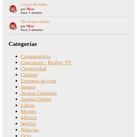
La boca del diablo
por
Mase
hace 1 semana
The Jurassic Games
por
Mase
hace 2 semanas
Categorías
Comparativas
Concursos / Reality TV
Creatividad
Cuídate
Estrenos de cine
Juegos
Juegos Consolas
Juegos Online
Libros
Memes
Música
Netflix
Noticias
Ocio