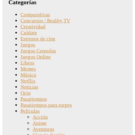
Categorías
Comparativas
Concursos / Reality TV
Creatividad
Cuídate
Estrenos de cine
Juegos
Juegos Consolas
Juegos Online
Libros
Memes
Música
Netflix
Noticias
Ocio
Pasatiempos
Pasatiempos para torpes
Películas
Acción
Anime
Aventuras