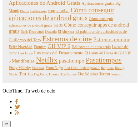
Aplicaciones de Android Gratis
Aplicaciones gratis
Big
Cómo conseguir
comparativa
Mouth
Blame
Castlevania
aplicaciones de android gratis
Cómo conseguir
Cómo conseguir apps de android
aplicaciones de android gratis Vol 35
gratis
Dracula
El gabinete de curiosidades de
Dark
Deadwind
El Alienista
Estrenos de cine
Estrenos en cine
Guillermo del Toro
GH VIP 6
Feliz Navidad
Frontera
Halloween cuenta atrás
La calle del
Los casos del Departamento Q
terror
Límite 48 Horas de GH VIP
Last Hope
Netflix
Pasatiempos
pasatiempo
Mandíbulas
6
Pinky Malinky
Prom Night
Predator
Red Dead Redemption 2
Requiem
Rick y
Test
The Witcher
Torrent
Morty
The Big Bang Theory
The Sinner
Venom
OcioTime, Tu web de ocio.