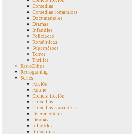
Ciencia ficción
Comedias
Comedias románticas
Documentales
Dramas
Infantiles
Policíacas
Románticas
Superhéroes
Terror
Thriller
RetroDibus
Retrogaming
Series
Acción
Anime
Ciencia ficción
Comedias
Comedias románticas
Documentales
Dramas
Infantiles
Romántica