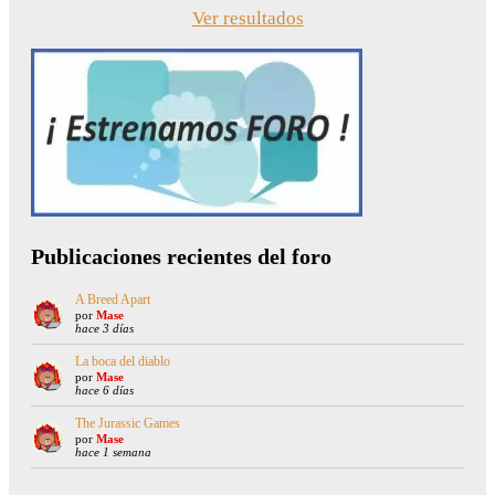
Ver resultados
Publicaciones recientes del foro
A Breed Apart
por
Mase
hace 3 días
La boca del diablo
por
Mase
hace 6 días
The Jurassic Games
por
Mase
hace 1 semana