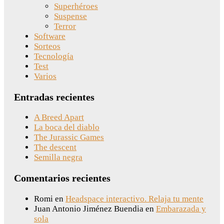
Superhéroes
Suspense
Terror
Software
Sorteos
Tecnología
Test
Varios
Entradas recientes
A Breed Apart
La boca del diablo
The Jurassic Games
The descent
Semilla negra
Comentarios recientes
Romi
en
Headspace interactivo. Relaja tu mente
Juan Antonio Jiménez Buendia
en
Embarazada y
sola