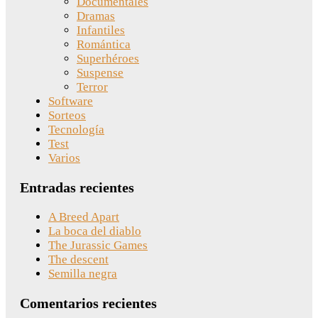
Documentales
Dramas
Infantiles
Romántica
Superhéroes
Suspense
Terror
Software
Sorteos
Tecnología
Test
Varios
Entradas recientes
A Breed Apart
La boca del diablo
The Jurassic Games
The descent
Semilla negra
Comentarios recientes