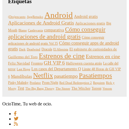
Etiquetas
Android
Android gratis
(Des)encanto
AggRetsuko
Aplicaciones de Android Gratis
Aplicaciones gratis
Big
Cómo conseguir
comparativa
Mouth
Blame
Castlevania
aplicaciones de android gratis
Cómo conseguir
Cómo conseguir apps de android
aplicaciones de android gratis Vol 35
gratis
Dracula
El gabinete de curiosidades de
Dark
Deadwind
El Alienista
Estrenos de cine
Estrenos en cine
Guillermo del Toro
GH VIP 6
Feliz Navidad
Frontera
Halloween cuenta atrás
La calle del
Los casos del Departamento Q
terror
Límite 48 Horas de GH VIP
Last Hope
Netflix
Pasatiempos
pasatiempo
Mandíbulas
6
Pinky Malinky
Prom Night
Predator
Red Dead Redemption 2
Requiem
Rick y
Test
The Witcher
Torrent
Morty
The Big Bang Theory
The Sinner
Venom
OcioTime, Tu web de ocio.