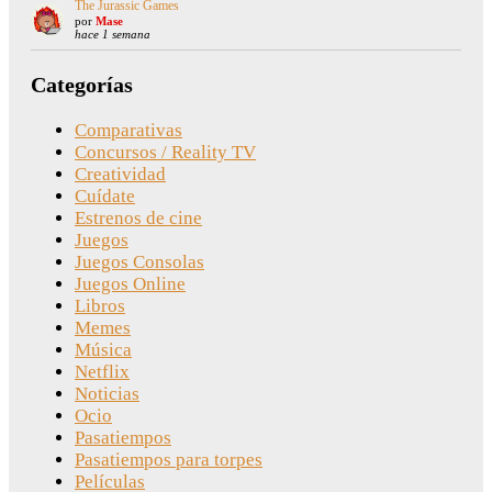
The Jurassic Games
por
Mase
hace 1 semana
Categorías
Comparativas
Concursos / Reality TV
Creatividad
Cuídate
Estrenos de cine
Juegos
Juegos Consolas
Juegos Online
Libros
Memes
Música
Netflix
Noticias
Ocio
Pasatiempos
Pasatiempos para torpes
Películas