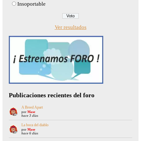
Insoportable
Ver resultados
Publicaciones recientes del foro
A Breed Apart
por
Mase
hace 3 días
La boca del diablo
por
Mase
hace 6 días