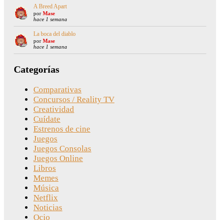
A Breed Apart
por
Mase
hace 1 semana
La boca del diablo
por
Mase
hace 1 semana
Categorías
Comparativas
Concursos / Reality TV
Creatividad
Cuídate
Estrenos de cine
Juegos
Juegos Consolas
Juegos Online
Libros
Memes
Música
Netflix
Noticias
Ocio