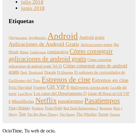
julio 2018
junio 2018
Etiquetas
Android
Android gratis
(Des)encanto
AggRetsuko
Aplicaciones de Android Gratis
Aplicaciones gratis
Big
Cómo conseguir
comparativa
Mouth
Blame
Castlevania
aplicaciones de android gratis
Cómo conseguir
Cómo conseguir apps de android
aplicaciones de android gratis Vol 35
gratis
Dracula
El gabinete de curiosidades de
Dark
Deadwind
El Alienista
Estrenos de cine
Estrenos en cine
Guillermo del Toro
GH VIP 6
Feliz Navidad
Frontera
Halloween cuenta atrás
La calle del
Los casos del Departamento Q
terror
Límite 48 Horas de GH VIP
Last Hope
Netflix
Pasatiempos
pasatiempo
Mandíbulas
6
Pinky Malinky
Prom Night
Predator
Red Dead Redemption 2
Requiem
Rick y
Test
The Witcher
Torrent
Morty
The Big Bang Theory
The Sinner
Venom
OcioTime, Tu web de ocio.