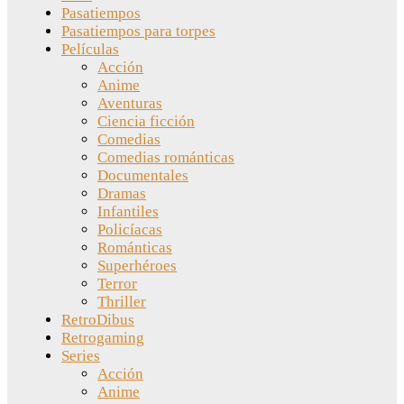
Pasatiempos
Pasatiempos para torpes
Películas
Acción
Anime
Aventuras
Ciencia ficción
Comedias
Comedias románticas
Documentales
Dramas
Infantiles
Policíacas
Románticas
Superhéroes
Terror
Thriller
RetroDibus
Retrogaming
Series
Acción
Anime