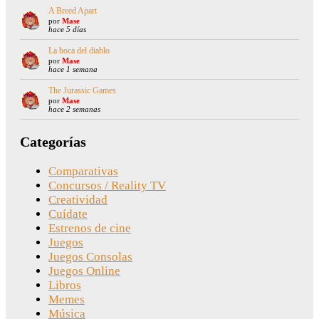
A Breed Apart
por
Mase
hace 5 días
La boca del diablo
por
Mase
hace 1 semana
The Jurassic Games
por
Mase
hace 2 semanas
Categorías
Comparativas
Concursos / Reality TV
Creatividad
Cuídate
Estrenos de cine
Juegos
Juegos Consolas
Juegos Online
Libros
Memes
Música