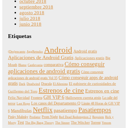
octubre 2018
septiembre 2018
agosto 2018
julio 2018
junio 2018
Etiquetas
Android
Android gratis
(Des)encanto
AggRetsuko
Aplicaciones de Android Gratis
Aplicaciones gratis
Big
Cómo conseguir
comparativa
Mouth
Blame
Castlevania
aplicaciones de android gratis
Cómo conseguir
Cómo conseguir apps de android
aplicaciones de android gratis Vol 35
gratis
Dracula
El gabinete de curiosidades de
Dark
Deadwind
El Alienista
Estrenos de cine
Estrenos en cine
Guillermo del Toro
GH VIP 6
Feliz Navidad
Frontera
Halloween cuenta atrás
La calle del
Los casos del Departamento Q
terror
Límite 48 Horas de GH VIP
Last Hope
Netflix
Pasatiempos
pasatiempo
Mandíbulas
6
Pinky Malinky
Prom Night
Predator
Red Dead Redemption 2
Requiem
Rick y
Test
The Witcher
Torrent
Morty
The Big Bang Theory
The Sinner
Venom