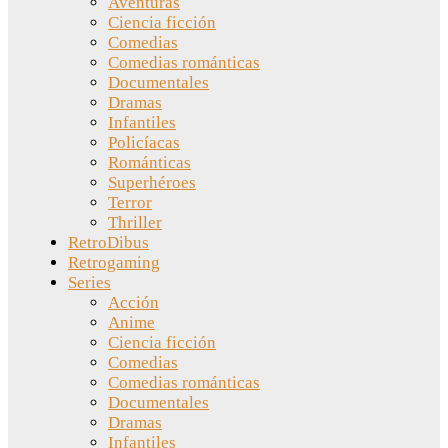
Aventuras
Ciencia ficción
Comedias
Comedias románticas
Documentales
Dramas
Infantiles
Policíacas
Románticas
Superhéroes
Terror
Thriller
RetroDibus
Retrogaming
Series
Acción
Anime
Ciencia ficción
Comedias
Comedias románticas
Documentales
Dramas
Infantiles