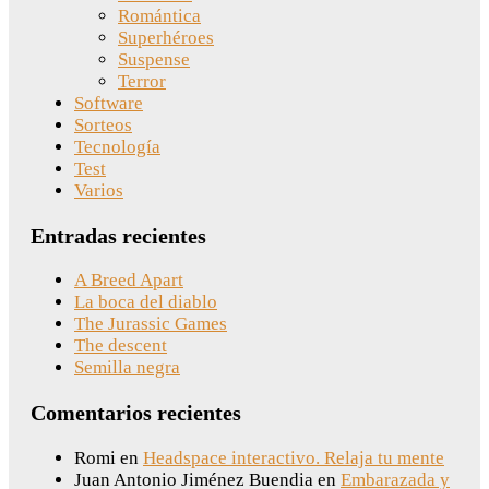
Romántica
Superhéroes
Suspense
Terror
Software
Sorteos
Tecnología
Test
Varios
Entradas recientes
A Breed Apart
La boca del diablo
The Jurassic Games
The descent
Semilla negra
Comentarios recientes
Romi
en
Headspace interactivo. Relaja tu mente
Juan Antonio Jiménez Buendia
en
Embarazada y