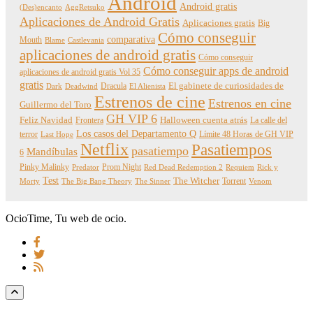
Android
Android gratis
(Des)encanto
AggRetsuko
Aplicaciones de Android Gratis
Aplicaciones gratis
Big
Cómo conseguir
comparativa
Mouth
Blame
Castlevania
aplicaciones de android gratis
Cómo conseguir
Cómo conseguir apps de android
aplicaciones de android gratis Vol 35
gratis
Dracula
El gabinete de curiosidades de
Dark
Deadwind
El Alienista
Estrenos de cine
Estrenos en cine
Guillermo del Toro
GH VIP 6
Feliz Navidad
Frontera
Halloween cuenta atrás
La calle del
Los casos del Departamento Q
terror
Límite 48 Horas de GH VIP
Last Hope
Netflix
Pasatiempos
pasatiempo
Mandíbulas
6
Pinky Malinky
Prom Night
Predator
Red Dead Redemption 2
Requiem
Rick y
Test
The Witcher
Torrent
Morty
The Big Bang Theory
The Sinner
Venom
OcioTime, Tu web de ocio.