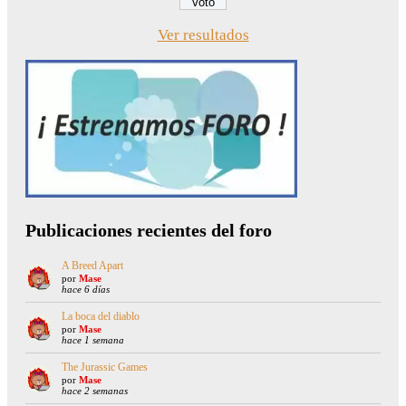
Ver resultados
Publicaciones recientes del foro
A Breed Apart
por
Mase
hace 6 días
La boca del diablo
por
Mase
hace 1 semana
The Jurassic Games
por
Mase
hace 2 semanas