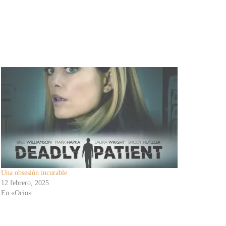
Una obsesión incurable
12 febrero, 2025
En «Ocio»