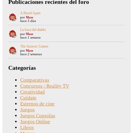
Publicaciones recientes del foro
A Breed Apart
por
Mase
hace 5 días
La boca del diablo
por
Mase
hace 1 semana
The Jurassic Games
por
Mase
hace 2 semanas
Categorías
Comparativas
Concursos / Reality TV
Creatividad
Cuídate
Estrenos de cine
Juegos
Juegos Consolas
Juegos Online
Libros