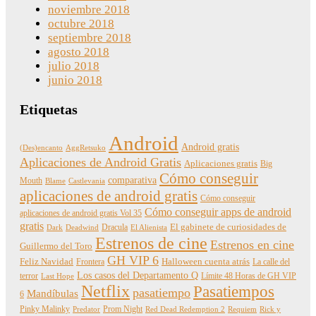
noviembre 2018
octubre 2018
septiembre 2018
agosto 2018
julio 2018
junio 2018
Etiquetas
Android
Android gratis
(Des)encanto
AggRetsuko
Aplicaciones de Android Gratis
Aplicaciones gratis
Big
Cómo conseguir
comparativa
Mouth
Blame
Castlevania
aplicaciones de android gratis
Cómo conseguir
Cómo conseguir apps de android
aplicaciones de android gratis Vol 35
gratis
Dracula
El gabinete de curiosidades de
Dark
Deadwind
El Alienista
Estrenos de cine
Estrenos en cine
Guillermo del Toro
GH VIP 6
Feliz Navidad
Frontera
Halloween cuenta atrás
La calle del
Los casos del Departamento Q
terror
Límite 48 Horas de GH VIP
Last Hope
Netflix
Pasatiempos
pasatiempo
Mandíbulas
6
Pinky Malinky
Prom Night
Predator
Red Dead Redemption 2
Requiem
Rick y