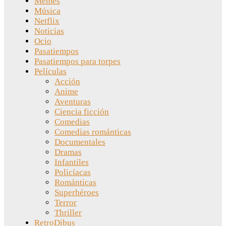
Memes
Música
Netflix
Noticias
Ocio
Pasatiempos
Pasatiempos para torpes
Películas
Acción
Anime
Aventuras
Ciencia ficción
Comedias
Comedias románticas
Documentales
Dramas
Infantiles
Policíacas
Románticas
Superhéroes
Terror
Thriller
RetroDibus