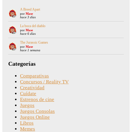
A Breed Apart
por
Mase
hace 3 días
La boca del diablo
por
Mase
hace 6 días
The Jurassic Games
por
Mase
hace 1 semana
Categorías
Comparativas
Concursos / Reality TV
Creatividad
Cuídate
Estrenos de cine
Juegos
Juegos Consolas
Juegos Online
Libros
Memes