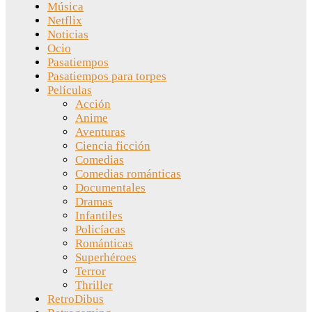
Música
Netflix
Noticias
Ocio
Pasatiempos
Pasatiempos para torpes
Películas
Acción
Anime
Aventuras
Ciencia ficción
Comedias
Comedias románticas
Documentales
Dramas
Infantiles
Policíacas
Románticas
Superhéroes
Terror
Thriller
RetroDibus