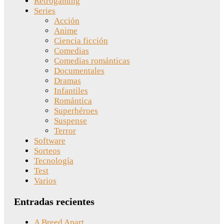
Retrogaming
Series
Acción
Anime
Ciencia ficción
Comedias
Comedias románticas
Documentales
Dramas
Infantiles
Romántica
Superhéroes
Suspense
Terror
Software
Sorteos
Tecnología
Test
Varios
Entradas recientes
A Breed Apart