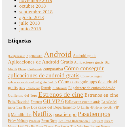
noviembre 2018
octubre 2018
septiembre 2018
agosto 2018
julio 2018
junio 2018
Etiquetas
Android
Android gratis
(Des)encanto
AggRetsuko
Aplicaciones de Android Gratis
Aplicaciones gratis
Big
Cómo conseguir
comparativa
Mouth
Blame
Castlevania
aplicaciones de android gratis
Cómo conseguir
Cómo conseguir apps de android
aplicaciones de android gratis Vol 35
gratis
Dracula
El gabinete de curiosidades de
Dark
Deadwind
El Alienista
Estrenos de cine
Estrenos en cine
Guillermo del Toro
GH VIP 6
Feliz Navidad
Frontera
Halloween cuenta atrás
La calle del
Los casos del Departamento Q
terror
Límite 48 Horas de GH VIP
Last Hope
Netflix
Pasatiempos
pasatiempo
Mandíbulas
6
Pinky Malinky
Prom Night
Predator
Red Dead Redemption 2
Requiem
Rick y
Test
The Witcher
Torrent
Morty
The Big Bang Theory
The Sinner
Venom