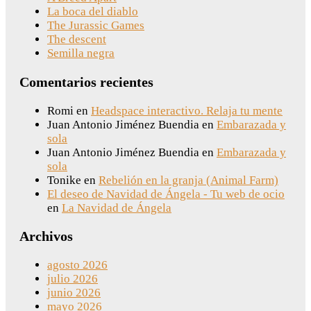
La boca del diablo
The Jurassic Games
The descent
Semilla negra
Comentarios recientes
Romi
en
Headspace interactivo. Relaja tu mente
Juan Antonio Jiménez Buendia
en
Embarazada y
sola
Juan Antonio Jiménez Buendia
en
Embarazada y
sola
Tonike
en
Rebelión en la granja (Animal Farm)
El deseo de Navidad de Ángela - Tu web de ocio
en
La Navidad de Ángela
Archivos
agosto 2026
julio 2026
junio 2026
mayo 2026