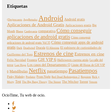
Etiquetas
Android
Android gratis
(Des)encanto
AggRetsuko
Aplicaciones de Android Gratis
Aplicaciones gratis
Big
Cómo conseguir
comparativa
Mouth
Blame
Castlevania
aplicaciones de android gratis
Cómo conseguir
Cómo conseguir apps de android
aplicaciones de android gratis Vol 35
gratis
Dracula
El gabinete de curiosidades de
Dark
Deadwind
El Alienista
Estrenos de cine
Estrenos en cine
Guillermo del Toro
GH VIP 6
Feliz Navidad
Frontera
Halloween cuenta atrás
La calle del
Los casos del Departamento Q
terror
Límite 48 Horas de GH VIP
Last Hope
Netflix
Pasatiempos
pasatiempo
Mandíbulas
6
Pinky Malinky
Prom Night
Predator
Red Dead Redemption 2
Requiem
Rick y
Test
The Witcher
Torrent
Morty
The Big Bang Theory
The Sinner
Venom
OcioTime, Tu web de ocio.