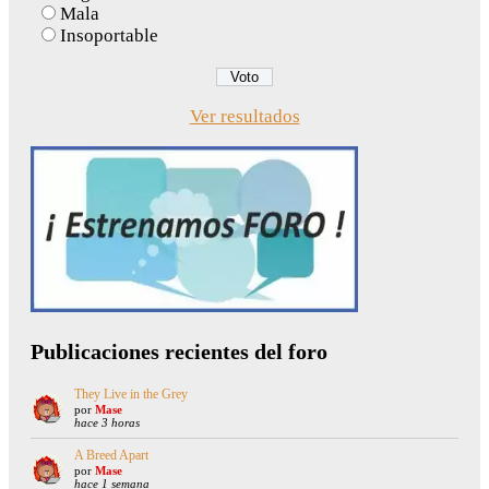
Mala
Insoportable
Ver resultados
Publicaciones recientes del foro
They Live in the Grey
por
Mase
hace 3 horas
A Breed Apart
por
Mase
hace 1 semana