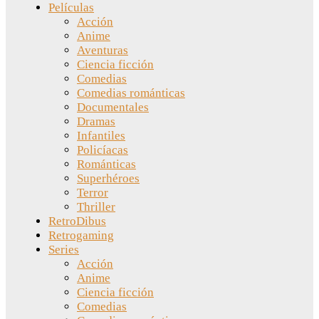
Películas
Acción
Anime
Aventuras
Ciencia ficción
Comedias
Comedias románticas
Documentales
Dramas
Infantiles
Policíacas
Románticas
Superhéroes
Terror
Thriller
RetroDibus
Retrogaming
Series
Acción
Anime
Ciencia ficción
Comedias