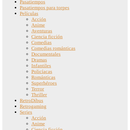
Pasatiempos
Pasatiempos para torpes
Películas
Acción
Anime
Aventuras
Ciencia ficción
Comedias
Comedias románticas
Documentales
Dramas
Infantiles
Policíacas
Románticas
Superhéroes
Terror
Thriller
RetroDibus
Retrogaming
Series
Acción
Anime
Ciencia ficción