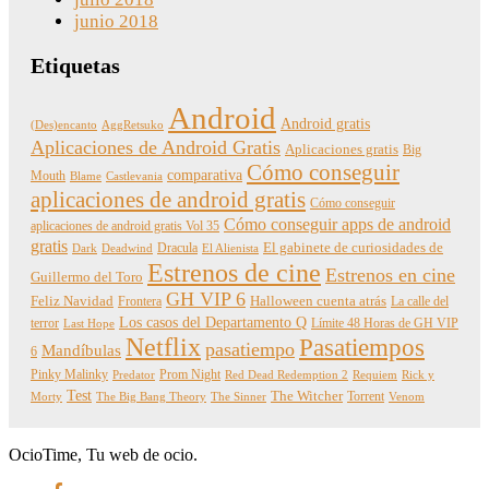
junio 2018
Etiquetas
Android
Android gratis
(Des)encanto
AggRetsuko
Aplicaciones de Android Gratis
Aplicaciones gratis
Big
Cómo conseguir
comparativa
Mouth
Blame
Castlevania
aplicaciones de android gratis
Cómo conseguir
Cómo conseguir apps de android
aplicaciones de android gratis Vol 35
gratis
Dracula
El gabinete de curiosidades de
Dark
Deadwind
El Alienista
Estrenos de cine
Estrenos en cine
Guillermo del Toro
GH VIP 6
Feliz Navidad
Frontera
Halloween cuenta atrás
La calle del
Los casos del Departamento Q
terror
Límite 48 Horas de GH VIP
Last Hope
Netflix
Pasatiempos
pasatiempo
Mandíbulas
6
Pinky Malinky
Prom Night
Predator
Red Dead Redemption 2
Requiem
Rick y
Test
The Witcher
Torrent
Morty
The Big Bang Theory
The Sinner
Venom
OcioTime, Tu web de ocio.