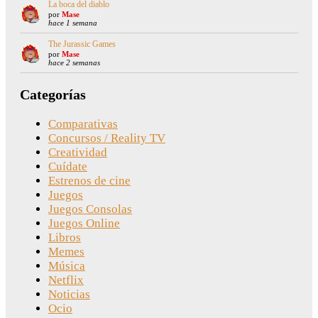
La boca del diablo
por
Mase
hace 1 semana
The Jurassic Games
por
Mase
hace 2 semanas
Categorías
Comparativas
Concursos / Reality TV
Creatividad
Cuídate
Estrenos de cine
Juegos
Juegos Consolas
Juegos Online
Libros
Memes
Música
Netflix
Noticias
Ocio