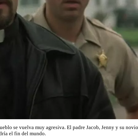
ueblo se vuelva muy agresiva. El padre Jacob, Jenny y su novio
dría el fin del mundo.