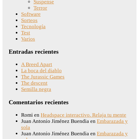
Suspense
Terror
Software
Sorteos
Tecnología
Test
Varios
Entradas recientes
A Breed Apart
La boca del diablo
The Jurassic Games
The descent
Semilla negra
Comentarios recientes
Romi
en
Headspace interactivo. Relaja tu mente
Juan Antonio Jiménez Buendia
en
Embarazada y
sola
Juan Antonio Jiménez Buendia
en
Embarazada y