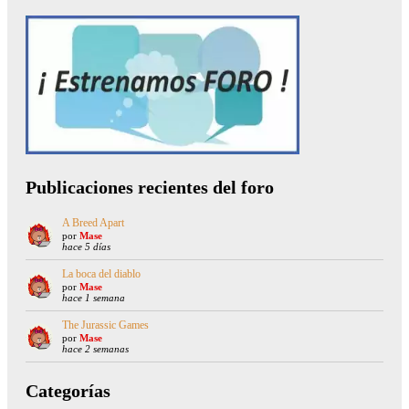
Publicaciones recientes del foro
A Breed Apart
por
Mase
hace 5 días
La boca del diablo
por
Mase
hace 1 semana
The Jurassic Games
por
Mase
hace 2 semanas
Categorías