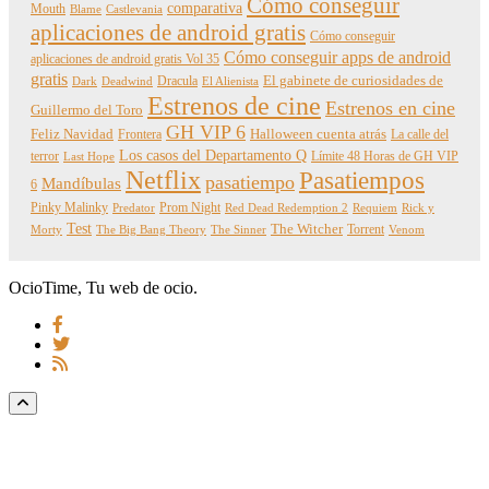
Cómo conseguir
comparativa
Mouth
Blame
Castlevania
aplicaciones de android gratis
Cómo conseguir
Cómo conseguir apps de android
aplicaciones de android gratis Vol 35
gratis
Dracula
El gabinete de curiosidades de
Dark
Deadwind
El Alienista
Estrenos de cine
Estrenos en cine
Guillermo del Toro
GH VIP 6
Feliz Navidad
Frontera
Halloween cuenta atrás
La calle del
Los casos del Departamento Q
terror
Límite 48 Horas de GH VIP
Last Hope
Netflix
Pasatiempos
pasatiempo
Mandíbulas
6
Pinky Malinky
Prom Night
Predator
Red Dead Redemption 2
Requiem
Rick y
Test
The Witcher
Torrent
Morty
The Big Bang Theory
The Sinner
Venom
OcioTime, Tu web de ocio.