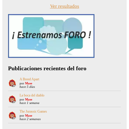
Ver resultados
Publicaciones recientes del foro
A Breed Apart
por
Mase
hace 5 días
La boca del diablo
por
Mase
hace 1 semana
The Jurassic Games
por
Mase
hace 2 semanas