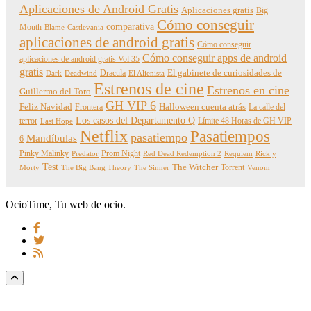
Aplicaciones de Android Gratis
Aplicaciones gratis
Big
Cómo conseguir
comparativa
Mouth
Blame
Castlevania
aplicaciones de android gratis
Cómo conseguir
Cómo conseguir apps de android
aplicaciones de android gratis Vol 35
gratis
Dracula
El gabinete de curiosidades de
Dark
Deadwind
El Alienista
Estrenos de cine
Estrenos en cine
Guillermo del Toro
GH VIP 6
Feliz Navidad
Frontera
Halloween cuenta atrás
La calle del
Los casos del Departamento Q
terror
Límite 48 Horas de GH VIP
Last Hope
Netflix
Pasatiempos
pasatiempo
Mandíbulas
6
Pinky Malinky
Prom Night
Predator
Red Dead Redemption 2
Requiem
Rick y
Test
The Witcher
Torrent
Morty
The Big Bang Theory
The Sinner
Venom
OcioTime, Tu web de ocio.