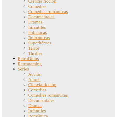
Ciencia ficción
Comedias
Comedias románticas
Documentales
Dramas
Infantiles
Policíacas
Románticas
Superhéroes
Terror
Thriller
RetroDibus
Retrogaming
Series
Acción
Anime
Ciencia ficción
Comedias
Comedias románticas
Documentales
Dramas
Infantiles
Romántica