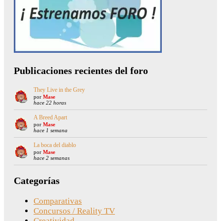
Publicaciones recientes del foro
They Live in the Grey
por
Mase
hace 22 horas
A Breed Apart
por
Mase
hace 1 semana
La boca del diablo
por
Mase
hace 2 semanas
Categorías
Comparativas
Concursos / Reality TV
Creatividad