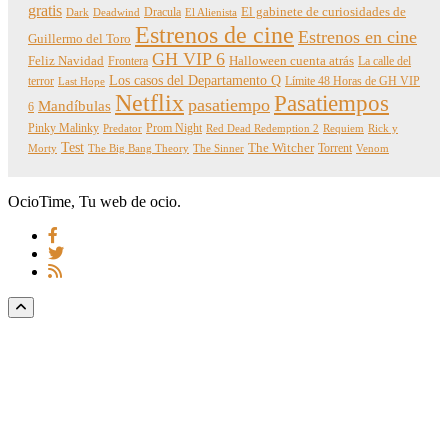
gratis
Dracula
El gabinete de curiosidades de
Dark
Deadwind
El Alienista
Estrenos de cine
Estrenos en cine
Guillermo del Toro
GH VIP 6
Feliz Navidad
Frontera
Halloween cuenta atrás
La calle del
Los casos del Departamento Q
terror
Límite 48 Horas de GH VIP
Last Hope
Netflix
Pasatiempos
pasatiempo
Mandíbulas
6
Pinky Malinky
Prom Night
Predator
Red Dead Redemption 2
Requiem
Rick y
Test
The Witcher
Torrent
Morty
The Big Bang Theory
The Sinner
Venom
OcioTime, Tu web de ocio.