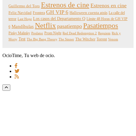
Estrenos de cine
Estrenos en cine
Guillermo del Toro
GH VIP 6
Feliz Navidad
Frontera
Halloween cuenta atrás
La calle del
Los casos del Departamento Q
terror
Límite 48 Horas de GH VIP
Last Hope
Netflix
Pasatiempos
pasatiempo
Mandíbulas
6
Pinky Malinky
Prom Night
Predator
Red Dead Redemption 2
Requiem
Rick y
Test
The Witcher
Torrent
Morty
The Big Bang Theory
The Sinner
Venom
OcioTime, Tu web de ocio.