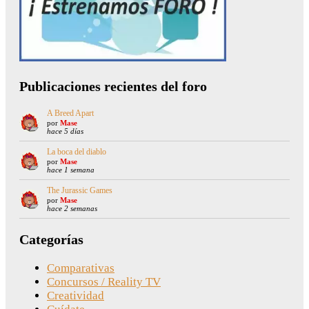
Publicaciones recientes del foro
A Breed Apart
por
Mase
hace 5 días
La boca del diablo
por
Mase
hace 1 semana
The Jurassic Games
por
Mase
hace 2 semanas
Categorías
Comparativas
Concursos / Reality TV
Creatividad