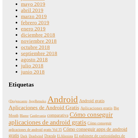
mayo 2019
abril 2019
marzo 2019
febrero 2019
enero 2019
diciembre 2018
noviembre 2018
octubre 2018
septiembre 2018
agosto 2018
julio 2018
junio 2018
Etiquetas
Android
Android gratis
(Des)encanto
AggRetsuko
Aplicaciones de Android Gratis
Aplicaciones gratis
Big
Cómo conseguir
comparativa
Mouth
Blame
Castlevania
aplicaciones de android gratis
Cómo conseguir
Cómo conseguir apps de android
aplicaciones de android gratis Vol 35
gratis
Dracula
El gabinete de curiosidades de
Dark
Deadwind
El Alienista