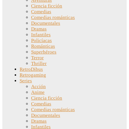
Aventuras
Ciencia ficción
Comedias
Comedias románticas
Documentales
Dramas
Infantiles
Policíacas
Románticas
Superhéroes
Terror
Thriller
RetroDibus
Retrogaming
Series
Acción
Anime
Ciencia ficción
Comedias
Comedias románticas
Documentales
Dramas
Infantiles