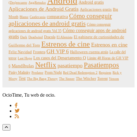
Android
Android gratis
(Des)encanto
AggRetsuko
Aplicaciones de Android Gratis
Aplicaciones gratis
Big
Cómo conseguir
comparativa
Mouth
Blame
Castlevania
aplicaciones de android gratis
Cómo conseguir
Cómo conseguir apps de android
aplicaciones de android gratis Vol 35
gratis
Dracula
El gabinete de curiosidades de
Dark
Deadwind
El Alienista
Estrenos de cine
Estrenos en cine
Guillermo del Toro
GH VIP 6
Feliz Navidad
Frontera
Halloween cuenta atrás
La calle del
Los casos del Departamento Q
terror
Límite 48 Horas de GH VIP
Last Hope
Netflix
Pasatiempos
pasatiempo
Mandíbulas
6
Pinky Malinky
Prom Night
Predator
Red Dead Redemption 2
Requiem
Rick y
Test
The Witcher
Torrent
Morty
The Big Bang Theory
The Sinner
Venom
OcioTime, Tu web de ocio.