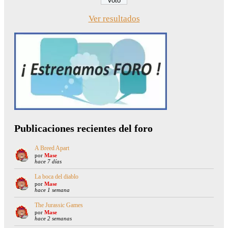
Ver resultados
Publicaciones recientes del foro
A Breed Apart
por
Mase
hace 7 días
La boca del diablo
por
Mase
hace 1 semana
The Jurassic Games
por
Mase
hace 2 semanas