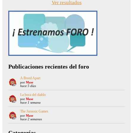
Ver resultados
Publicaciones recientes del foro
A Breed Apart
por
Mase
hace 5 días
La boca del diablo
por
Mase
hace 1 semana
The Jurassic Games
por
Mase
hace 2 semanas
Categorías