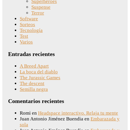
Superhéroes
Suspense
Terror
Software
Sorteos
Tecnología
Test
Varios
Entradas recientes
A Breed Apart
La boca del diablo
The Jurassic Games
The descent
Semilla negra
Comentarios recientes
Romi
en
Headspace interactivo. Relaja tu mente
Juan Antonio Jiménez Buendia
en
Embarazada y
sola