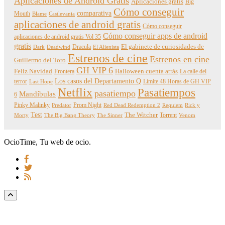
Aplicaciones de Android Gratis
Aplicaciones gratis
Big
Cómo conseguir
comparativa
Mouth
Blame
Castlevania
aplicaciones de android gratis
Cómo conseguir
Cómo conseguir apps de android
aplicaciones de android gratis Vol 35
gratis
Dracula
El gabinete de curiosidades de
Dark
Deadwind
El Alienista
Estrenos de cine
Estrenos en cine
Guillermo del Toro
GH VIP 6
Feliz Navidad
Frontera
Halloween cuenta atrás
La calle del
Los casos del Departamento Q
terror
Límite 48 Horas de GH VIP
Last Hope
Netflix
Pasatiempos
pasatiempo
Mandíbulas
6
Pinky Malinky
Prom Night
Predator
Red Dead Redemption 2
Requiem
Rick y
Test
The Witcher
Torrent
Morty
The Big Bang Theory
The Sinner
Venom
OcioTime, Tu web de ocio.