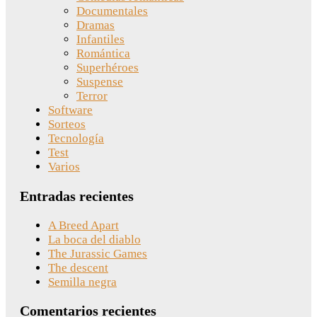
Documentales
Dramas
Infantiles
Romántica
Superhéroes
Suspense
Terror
Software
Sorteos
Tecnología
Test
Varios
Entradas recientes
A Breed Apart
La boca del diablo
The Jurassic Games
The descent
Semilla negra
Comentarios recientes