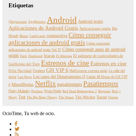
Etiquetas
Android
Android gratis
(Des)encanto
AggRetsuko
Aplicaciones de Android Gratis
Aplicaciones gratis
Big
Cómo conseguir
comparativa
Mouth
Blame
Castlevania
aplicaciones de android gratis
Cómo conseguir
Cómo conseguir apps de android
aplicaciones de android gratis Vol 35
gratis
Dracula
El gabinete de curiosidades de
Dark
Deadwind
El Alienista
Estrenos de cine
Estrenos en cine
Guillermo del Toro
GH VIP 6
Feliz Navidad
Frontera
Halloween cuenta atrás
La calle del
Los casos del Departamento Q
terror
Límite 48 Horas de GH VIP
Last Hope
Netflix
Pasatiempos
pasatiempo
Mandíbulas
6
Pinky Malinky
Prom Night
Predator
Red Dead Redemption 2
Requiem
Rick y
Test
The Witcher
Torrent
Morty
The Big Bang Theory
The Sinner
Venom
OcioTime, Tu web de ocio.