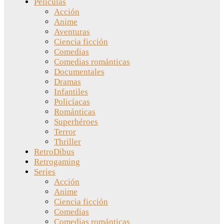
Películas
Acción
Anime
Aventuras
Ciencia ficción
Comedias
Comedias románticas
Documentales
Dramas
Infantiles
Policíacas
Románticas
Superhéroes
Terror
Thriller
RetroDibus
Retrogaming
Series
Acción
Anime
Ciencia ficción
Comedias
Comedias románticas