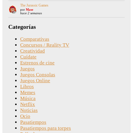
The Jurassic Games
por
Mase
hace 2 semanas
Categorías
Comparativas
Concursos / Reality TV
Creatividad
Cuídate
Estrenos de cine
Juegos
Juegos Consolas
Juegos Online
Libros
Memes
Música
Netflix
Noticias
Ocio
Pasatiempos
Pasatiempos para torpes