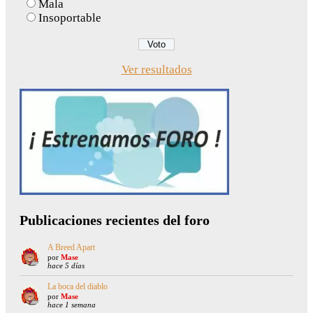
Mala
Insoportable
Ver resultados
Publicaciones recientes del foro
A Breed Apart
por
Mase
hace 5 días
La boca del diablo
por
Mase
hace 1 semana